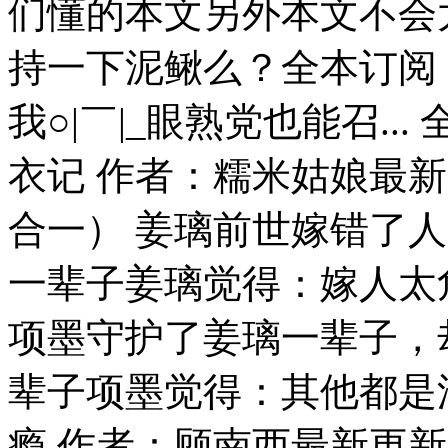
们懂的本文另外本文不会
持一下泥鳅么？全本订阅
我○|￣|_眼熟党也能召.
衣记 作者：糯米姑娘最新
合一） 姜璃前世嫁错了
一辈子姜璃觉得：嫁人太
项墨守护了姜璃一辈子，
辈子项墨觉得：其他都是浮
瘾 作者：顾南西最新更