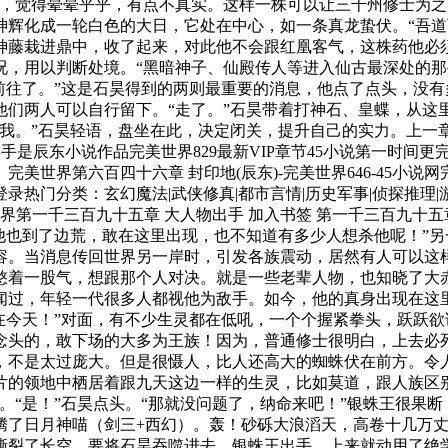
彩，觉得晕晕乎乎，有点不真实。这样一株可以让三千州修士为
神辉化成一轮白色的大日，它处在中心，如一条真龙蛰伏。“吾道
神藤栽进鼎中，收了起来，对此他不会跟红凰客气，这株药他必须
况，用以判断处境。“黑暗神子、仙殿传人等进入仙古最深处的
前往了。”这是石昊得到的两则最重要的消息，他点了点头，没
他们两人可以自行留下。“走了。”石昊带着打神石、皇蝶，从这
”石昊轻语，盘坐在此，决定闭关，提升自己的实力。上一章目 录下一
九章 得手是辰东小说作品完美世界829最新VIP章节45小说第一时
世界第六百四十六章 封印地(辰东)-完美世界646-45小说网完
击榜登录热门分类：玄幻魔法|武侠修真|都市言情|历史军事|侦探推理|
美世界第一千三百九十五章 大人物出手 加入书签 第一千三百九十
他也到了边荒，敢在这里出现，也不知道有多少人想杀他呢！”
容。当消息传回世界另一岸时，引发各族震动，居然有人可以这
憋着一股气，想跟那个人对决。就是一些老辈人物，也知晓了大
闻过，年轻一代很多人都视他为敌手。如今，他的真身出现在这
在今天！”对面，有不少生灵都在低吼，一个个握紧拳头，跃跃
念头的，敢下场的大多为王族！因为，普通修士很明白，上去必
，不是太过庞大。但是很慑人，比人还高大的蜘蛛伏在前方。令人
片的领地中栖居着跟九天这边一样的生灵，比如莫道，跟人族区
。“是！”石昊点头。“那就没问题了，纳命来吧！”银蛛王很果
腾了日月神喵（剑三+西幻）。轰！砂砾大浪滔天，高卷十几万
撕裂了长空，要将石昊吞噬进去。银蛛王出手，上来就动用了绝