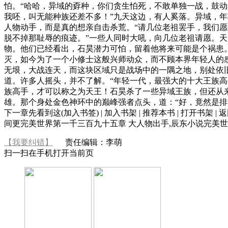
怕。“哈哈，异域的孬种，你们贪生怕死，不敢单独一战，鼓动
我呸，叫无能种族还差不多！”九天这边，有人奚落。异域，
人物动手，而是真的想亲自击杀荒。“请几位老祖罢手，我们愿
脱不掉那耻辱的痕迹。”一些人同时大吼，向几位老祖请愿。
物。他们已经看出，石昊潜力可怕，留着他将来可能是个祸患
灭，如今为了一个小修士这般兴师动众，而不顾本界年轻人的
无垠，大战连天，而这块区域只是战场中的一隅之地，别处依
道。许多人摇头，并不了解。“年轻一代，最强大的十大王族高
族高手，才可以称之为天王！石昊杀了一些异域王族，但还从
雄。那个身处金色神环中的巅峰强者点头，道：“好，竟然是排
下一章先看到这(加入书签) | 加入书架 | 推荐本书 | 打开书架
间更完美世界第一千三百九十五章 大人物出手,辰东小说完美世
【我要纠错】
责任编辑：李萌
扫一扫在手机打开当前页