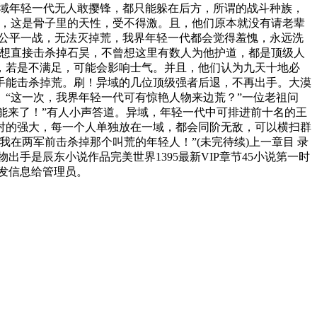
异域年轻一代无人敢撄锋，都只能躲在后方，所谓的战斗种族，
斗，这是骨子里的天性，受不得激。且，他们原本就没有请老辈
能公平一战，无法灭掉荒，我界年轻一代都会觉得羞愧，永远洗
很想直接击杀掉石昊，不曾想这里有数人为他护道，都是顶级人
，若是不满足，可能会影响士气。并且，他们认为九天十地必
手能击杀掉荒。刷！异域的几位顶级强者后退，不再出手。大漠
“这一次，我界年轻一代可有惊艳人物来边荒？”一位老祖问
可能来了！”有人小声答道。异域，年轻一代中可排进前十名的王
对的强大，每一个人单独放在一域，都会同阶无敌，可以横扫群
在两军前击杀掉那个叫荒的年轻人！”(未完待续)上一章目 录
 大人物出手是辰东小说作品完美世界1395最新VIP章节45小说第一时
台发信息给管理员。