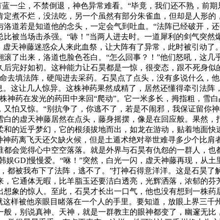
还有蓝一尘，不禁倒退，神色异常难看。“毕竟，我们还不熟，前
肯定煮不烂，没法吃，另一个虽然有部分朱雀血，但却是人形的，
与洛道若是知道他的念头，一定会气到吐血。“法阵已经破开，还
总比被当场击杀强。“哧！”当两人进去时。一道犀利的剑气突然
化，虚天神藤迷惑众人来此血祭，让大阵有了异常，此时被引动了
滚了出来，洛道也脸色苍白。“怎么回事？！”他们怒吼，这几乎
久后完好如初。这种能力让石昊都是一惊，很变态，跟不死身似
用命去填法阵，硬闯进去采药。石昊点了点头，没有多说什么，
息。这让几人惊异。这株神药果然成精了，居然还懂得牵引法阵
株神药在发光的药田中来回“爬动”。它一米多长，拇指粗，雪
，又怕又惊。“别抗争了，你逃不了，若是不闹邪，我保证留你神
雪白的虚天神藤居然在点头，藤身摇摆，像是在回应般。果然，打
柔和的近乎梦幻，它的根须拔地而出，如龙在游动，贴着地面快
种神药离飞天还欠缺火候，但是土遁术绝对举世难寻多少个比肩者
谁都会觉得心中空空落落。就是外界与石昊有仇怨的一群人，也
韩娱GD]慢慢爱。“咻！”突然，白光一闪，虚天神藤再现，从
路，都被我布下了法阵，逃不了。”打神石得意洋洋。这是石昊了
来，它通体无暇，比羊脂玉还要洁白透亮，光辉洒落，浓郁的芬
出想象的惊人。至此，石昊才长出一口气，他也没有想到一株药
就这样被他亲眼目睹落在一个人的手里。要知道，放眼上界三千州
一般，别说真神、天神，就是一群教主的眼神都变了，幽邃无比