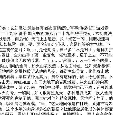
门分类：玄幻魔法|武侠修真|都市言情|历史军事|侦探推理|游戏竞
八百二十九章 得手 加入书签 第八百二十九章 得手类别：玄幻魔法
难以动弹，而后他冲天而上去追击。刷！光芒一闪，鲲鹏极速再
，却如惊雷一般，要让两名初代当仆从，这是何等的大气魄。下
堂堂初代怎能臣服，可是他觉得，自己多半不是对手，这样力拼
的迟疑，全力出手！蓝一尘变色，催动宝术，迎了上去，不可能
能喷薄出无数的兵器。“当当……”然而，让蓝一尘变色的是，
召唤山川间的金属，如火山喷发般，从地面冲起。这种景象很惊
天地间的金属物质听从他的号令。都衍生出骨文，化作攻击武
细的看着，掌握某种元素后。居然有这样的手段，令他惊异。不
涛击天，赤红如血，如同大地下的岩浆爆发，从火山口冲向高
属液体中，躲了起来，在暗中出手。他觉得自己不敌，还可以逃
从天而降。一瞬间，如同银河坠九天，各种电弧飞舞，没入金属
术死死的克制了他，完全针对他的精金属性。天地间宁静了，他
，以金属之体近战。“当！”这天地间像是在打铁，又如神雷轰
色，这个少年的肉身得多么的强横？让他那金属化成的神体都变
穿金裂石，震的人耳膜都要撕裂了，可怕而惊人，两人在高空交