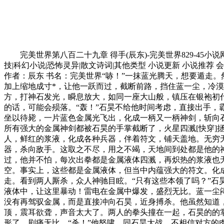
完美世界第八百二十九章 得手(辰东)-完美世界829-45小
技|科幻小说|恐怖灵异|散文诗词|其他类型 小说更新 小说推荐
作者：辰东 书名：完美世界“哧！”一抹蓝光腾天，想要遁走
加上缩地成寸*，让他一跃而过，截断前路，挡住蓝一尘，冷漠
方，打神石发光，瞬息放大，如同一座大山般，镇压在银袍初
的话，可能会殒落。“轰！”石昊不给他时间考虑，直接出手
坐以待毙，一片蓝色金属光飞出，化成一柄又一柄神剑，斩向
所有强大的金属神剑都被石昊的手掌截断了，火星四溅[快穿]
人，鲜红的浆液，化成各种兵器，伴着符文，铺天盖地。无穷
器，杀向敌手。这取之不尽，用之不竭，天地间到处都是他的
过，他并不怕，每次出拳都是金属液体四溅，再炽热的浆液也
空。事实上，这些都是金属液体，但当中内蕴强大的符文。化
走。看到两人厮杀，众人神驰目眩。“只有这些本领了吗？”
液体中，让这里暴动！雷电在金属中爆发，盛烈无比。蓝一尘
没有再驾驭金属，而是直接冲向石昊，近身搏杀。他虽然知道
顶，震耳欲聋，声音太大了。两人的拳头撞在一起，石昊的的
形了，剧痛无比。“杀！”他怒啸，同石昊大战，不相信对方的