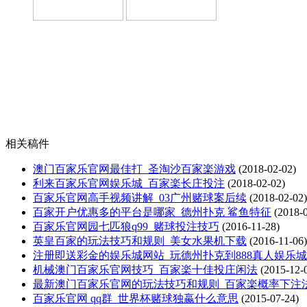
相关稿件
澳门百家乐官网最佳打_圣淘沙百家楽游戏
(2018-02-02)
利来百家乐官网娱乐城_百家楽长庄投注
(2018-02-02)
百家乐官网高手视频讲解_03广州赌球案后续
(2018-02-02)
百家开户优惠多的平台是哪家_德州扑克 鲨鱼特征
(2018-0
百家乐官网园七匹狼q99_赌球投注技巧
(2016-11-28)
英皇百家的玩法技巧和规则_美女水果机下载
(2016-11-06)
注册即送彩金的娱乐城网站_玩德州扑克到888真人娱乐城
机械澳门百家乐官网技巧_百家楽十佳投庄闲法
(2015-12-
最新澳门百家乐官网的玩法技巧和规则_百家楽概率下注
百家乐官网 qq群_世界杯赌球独蠃什么意思
(2015-07-24)