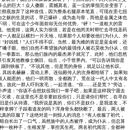
多么的巨大！众人傻眼，震撼莫名。蓝一尘的掌指完全变形了，
尘彻底放弃了这种攻伐，因为整条右腿原本笔直，可现在歪七扭
肉之躯的生灵的话，早已爆碎，成为血与骨，而他是金属之体也
弱，可在这个少年面前却无任何优势。“砰！”一道粗大的雷
视。他觉得，这两人实力很强，若是在他闭关时帮忙去寻找圣药
何一人都足以横扫一片天地，结果那个人却要收他们为仆人。外
“好凶残！”人们不得不叹。当然，最为难的肯定是蓝金岭，还
了嗓子眼。他们自然不希望族内的最强传人被石昊收为仆从，但
昊一拳轰出。那么他们族内的最杰弟子就完了。此时，他们忽然
果引发其他教修士侧目。仙古，小千世界内。“可以告诉我你是
，踢到铁板了。”不说其他，但是荒的身份，就足以让他长叹。
，其凶名赫赫，震动上界。连仙殿传人的次身都给斩了，如果知
般人能惹的，他们一哄而散，全都跑了。荒在这一代人中太有名
，故此一群人吓到发毛，一起溃逃。“你……还是荒？”旁边，
小声道：“你该不会想奴役我们一辈子吧，如果是这样我宁愿去
不欠谁，在这里也不是非要奴役你们，只是请你们帮忙，在寻自
旧是仆从待遇。“我所说是真的，你们不是奴仆，是我道友，不
这样拿脚丫子踩着道友的吗？浑身骨头都快断了。最后，两人被
代真的臣服了？这绝对是一则惊人的消息！“有人收服了初代，
都暗自长出了一口气，虽然族中的人杰被俘，成为仆从，但总算
内栽种一枚种子，生根发芽，掌控其生死。两名初代闻言，全都神