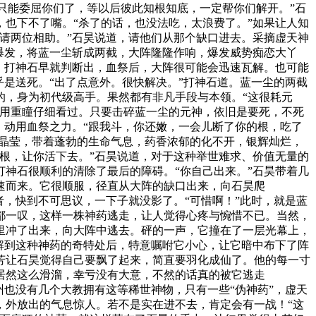
期只能委屈你们了，等以后彼此知根知底，一定帮你们解开。”石
也下不了嘴。“杀了的话，也没法吃，太浪费了。”如果让人知
请两位相助。”石昊说道，请他们从那个缺口进去。采摘虚天神
爆发，将蓝一尘斩成两截，大阵隆隆作响，爆发威势痴恋大丫
。打神石早就判断出，血祭后，大阵很可能会迅速瓦解。也可能
是送死。“出了点意外。很快解决。”打神石道。蓝一尘的两截
的，身为初代级高手。果然都有非凡手段与本领。“这很耗元
他用重瞳仔细看过。只要击碎蓝一尘的元神，依旧是要死，不死
，动用血祭之力。“跟我斗，你还嫩，一会儿断了你的根，吃了
白晶莹，带着蓬勃的生命气息，药香浓郁的化不开，银辉灿烂，
根，让你活下去。”石昊说道，对于这种举世难求、价值无量的
神石很顺利的清除了最后的障碍。“你自己出来。”石昊带着几
速而来。它很顺服，径直从大阵的缺口出来，向石昊爬
，快到不可思议，一下子就没影了。“可惜啊！”此时，就是蓝
都一叹，这样一株神药逃走，让人觉得心疼与惋惜不已。当然，
土里冲了出来，向大阵中逃去。砰的一声，它撞在了一层光幕上，
解到这种神药的奇特处后，特意嘱咐它小心，让它暗中布下了阵
芳让石昊觉得自己要飘了起来，简直要羽化成仙了。他的每一寸
居然这么滑溜，幸亏没有大意，不然的话真的被它逃走
也没有几个大教拥有这等稀世神物，只有一些“伪神药”，虚天
，外放出的气息惊人。若不是实在进不去，肯定会有一战！“这