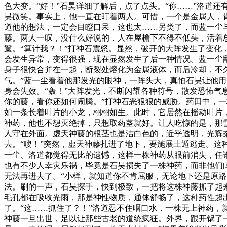
色大变。“好！”石昊详细了解后，点了点头。“你……”洛道
昊微笑。事实上，他一直在盯着两人。可惜，一个是金属人，
道他的想法，一定会目瞪口呆，这也太……另类了，而蓝一尘
藤。两人一叹，没什么好说的，人在屋檐下不得不低头，活着
鬟。“算计我？！”打神石震怒。显然，破开的大阵发生了变
会发生异常，变得很强，现在显然发生了后一种情况。蓝一尘翻
身子很快合并在一起，断裂处熔化为金属液体，而后冷却，不
气。”蓝一尘看着他那发光的眼神，一阵头大，真怕石昊让他
身会失效。“轰！”大阵发光，不断闪耀各种符号，散发恐怖气
你的藤，看你还如何闹腾。”打神石恶狠狠的威胁。药田中，一
如一条长着叶片的小龙，栩栩如生。此时，它居然在摇动叶片
神药，他也不想灭绝掉，只想取药茎就好。让人吃惊的是，那
人守在外面。虚天神藤的根茎也是洁白色的，近乎透明，光辉
去。“嗖！”突然，虚天神藤扎进了地下，要施展土遁逃走。这
一尘、洛道都觉得无比的遗憾，这样一株神药从眼前消失，任
也有不少人幸灾乐祸，毕竟是石昊损失了一株神药，而非他们[
无法再进去了。“小样，就知道你不肯屈服，无论地下还是原
法。刷的一声，石昊探手，快到极致，一把将这株神藤抓了起
毛孔都在吸收光雨，那是神性物质，通体舒畅了，这种药性超
了。“这……抓住了？！”洛道忍不住咽口水，一株无上神药，
神藤一旦出世，足以让那些古老的道统疯狂。外界，跟开锅了