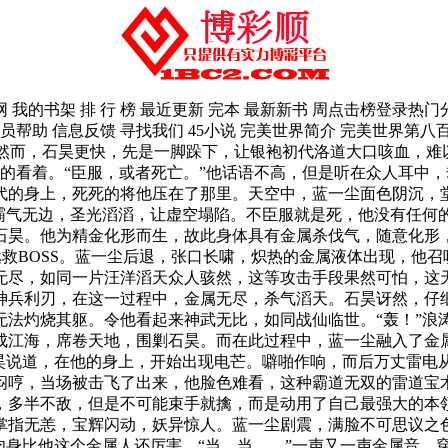
说网 我的书架 排 行 榜 最近更新 完本 最新新书 周点击榜登录热
 会员帮助 信息反馈 寻找我们 45小说 完美世界简介 完美世界第
。然而，石昊更快，先是一脚跺下，让银袍初代洛道大口咳血，
的看着。“臣服，或者死亡。”他话语不高，但是听在众人耳中
代的身上，死死的将他压在了那里。天空中，蓝一尘面色阴沉，
，霸气无边，圣光滔滔，让虚空塌陷。不臣服就是死，他没有任何
石昊。他为精金化形而生，故此身体具有金属杀伐气，随意化形，
拯救BOSS。蓝一尘后退，张口长啸，炽热的金属液体出现，他
无尽，如同一片汪洋滔天众人骇然，这等攻击手段果然可怕，这
神兵利刃，在这一过程中，金属无尽，杀气滔天。石昊讶然，仔
无法灼烧其躯。令他看起来神武无比，如同战仙临世。“轰！”浪
成江海，席卷天地，围剿石昊。而在此过程中，蓝一尘融入了金
石昊说道，在他的身上，开始出现电芒。噼啪作响，而后万丈雷电
闷哼，当场被击飞了出来，他脸色难看，这种霸道无双的雷道宝
，多半不敌，但是不可能束手就擒，而是动用了自己最强大的本领
掌指无恙，宝辉闪动，妖异惊人。蓝一尘剧震，满脸不可思议之
肉身比他这个金属人还厉害。“当、当……”一声又一声金属音，