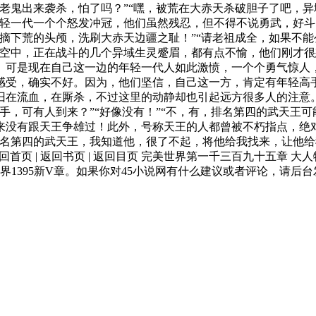
老鬼出来袭杀，怕了吗？”“嘿，被荒在大赤天杀破胆子了吧，
年轻一代一个个怒发冲冠，他们虽然残忍，但不得不说勇武，好
摘下荒的头颅，洗刷大赤天边疆之耻！”“请老祖成全，如果不
天空中，正在战斗的几个异域生灵蹙眉，都有点不愉，他们刚才
。可是现在自己这一边的年轻一代人如此激愤，一个个勇气惊人
感受，确实不好。因为，他们坚信，自己这一方，肯定有年轻高
旧在流血，在厮杀，不过这里的动静却也引起远方很多人的注意。
手，可有人到来？”“好像没有！”“不，有，排名第四的武天王
来没有跟天王争雄过！此外，号称天王的人都曾被不朽指点，绝
名第四的武天王，我知道他，很了不起，将他给我找来，让他给我
 | 返回首页 | 返回书页 | 返回目页 完美世界第一千三百九十五章
界1395新V章。如果你对45小说网有什么建议或者评论，请后