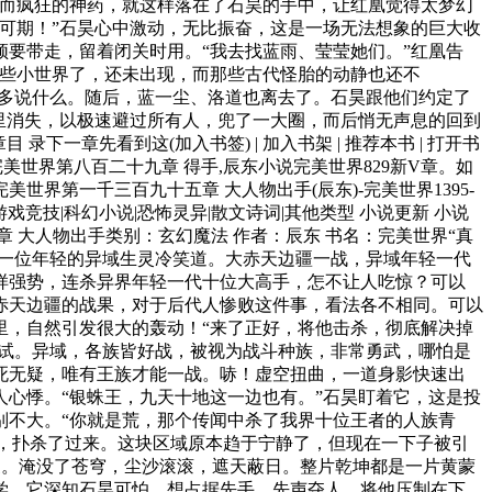
之而疯狂的神药，就这样落在了石昊的手中，让红凰觉得太梦幻
可期！”石昊心中激动，无比振奋，这是一场无法想象的巨大收
要带走，留着闭关时用。“我去找蓝雨、莹莹她们。”红凰告
那些小世界了，还未出现，而那些古代怪胎的动静也还不
有多说什么。随后，蓝一尘、洛道也离去了。石昊跟他们约定了
里消失，以极速避过所有人，兜了一大圈，而后悄无声息的回到
章先看到这(加入书签) | 加入书架 | 推荐本书 | 打开书
间更完美世界第八百二十九章 得手,辰东小说完美世界829新V章。如
美世界第一千三百九十五章 大人物出手(辰东)-完美世界1395-
游戏竞技|科幻小说|恐怖灵异|散文诗词|其他类型 小说更新 小说
五章 大人物出手类别：玄幻魔法 作者：辰东 书名：完美世界“真
另一位年轻的异域生灵冷笑道。大赤天边疆一战，异域年轻一代
样强势，连杀异界年轻一代十位大高手，怎不让人吃惊？可以
赤天边疆的战果，对于后代人惨败这件事，看法各不相同。可以
里，自然引发很大的轰动！“来了正好，将他击杀，彻底解决掉
欲试。异域，各族皆好战，被视为战斗种族，非常勇武，哪怕是
死无疑，唯有王族才能一战。哧！虚空扭曲，一道身影快速出
心悸。“银蛛王，九天十地这一边也有。”石昊盯着它，这是投
别不大。“你就是荒，那个传闻中杀了我界十位王者的人族青
断，扑杀了过来。这块区域原本趋于宁静了，但现在一下子被引
丈。淹没了苍穹，尘沙滚滚，遮天蔽日。整片乾坤都是一片黄蒙
学，它深知石昊可怕，想占据先手，先声夺人。将他压制在下