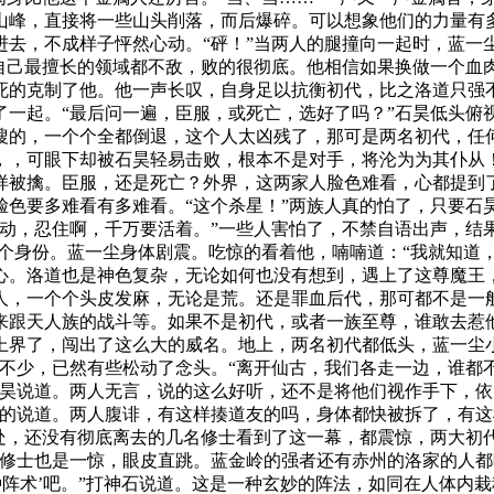
山峰，直接将一些山头削落，而后爆碎。可以想象他们的力量有
进去，不成样子怦然心动。“砰！”当两人的腿撞向一起时，蓝一
在自己最擅长的领域都不敌，败的很彻底。他相信如果换做一个血
死的克制了他。他一声长叹，自身足以抗衡初代，比之洛道只强不
了一起。“最后问一遍，臣服，或死亡，选好了吗？”石昊低头俯
嗖的，一个个全都倒退，这个人太凶残了，那可是两名初代，任
，，可眼下却被石昊轻易击败，根本不是对手，将沦为为其仆从！
样被擒。臣服，还是死亡？外界，这两家人脸色难看，心都提到
脸色要多难看有多难看。“这个杀星！”两族人真的怕了，只要石
动，忍住啊，千万要活着。”一些人害怕了，不禁自语出声，结
三个身份。蓝一尘身体剧震。吃惊的看着他，喃喃道：“我就知道
心。洛道也是神色复杂，无论如何也没有想到，遇上了这尊魔王
人，一个个头皮发麻，无论是荒。还是罪血后代，那可都不是一
来跟天人族的战斗等。如果不是初代，或者一族至尊，谁敢去惹他
上界了，闯出了这么大的威名。地上，两名初代都低头，蓝一尘
了不少，已然有些松动了念头。“离开仙古，我们各走一边，谁都
石昊说道。两人无言，说的这么好听，还不是将他们视作手下，依
眯的说道。两人腹诽，有这样揍道友的吗，身体都快被拆了，有
处，还没有彻底离去的几名修士看到了这一幕，都震惊，两大初
教修士也是一惊，眼皮直跳。蓝金岭的强者还有赤州的洛家的人
‘种阵术’吧。”打神石说道。这是一种玄妙的阵法，如同在人体