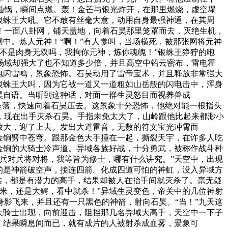
油锅，瞬间点燃。轰！金芒与银光炸开，在那里燃烧，虚空塌
银蛛王大吼。它不敢有丝毫大意，动用自身最强神通，在其周
！一面八卦网，铺天盖地，向着石昊那里笼罩而去，灭绝生机，
中。炼人元神！“啊！”有人惨叫，当场横死，被那张网将元神
不是肉身无双吗，我拘你元神，炼你魂魄！”银蛛王狰狞的咆
场域却强大了也不知道多少倍，并且高空中铅云密布，雷电霍
电闪雷鸣，景象恐怖。石昊动用了雷帝宝术，并且释放非常强大
银蛛王大叫，因为它被一道又一道粗如山岳般的闪电击中，浑身
昊自语。当听到这种话，对面一群生灵怒目而视养兽成
坠落，快速向着石昊压去。这景象十分恐怖，他绝对能一根指头
，现在出手灭杀石昊。手指未免太大了，山岭跟他比起来都渺小
放大，迎了上去。发出大道雷音，无数的符文宝光冲霄而
金锏劈中苍穹。跟那金色大手撞在一起，撕裂天宇，在许多人吃
金锏的大骑士冷声道。异域各族好战，十分勇武，被称作战斗种
兵对兵将对将，我等皆为修士，哪有什么讲究。”天空中，出现
的是神箭破空声，接连四箭。化成四道可怕的神虹，没入异域方
族，都是有潜力的高手，结果却被人在抬手间就灭杀了。毫无疑
米，还是大鳄，看中就杀！”异域生灵变色，帝关中的几位神射
影飞来，并且还有一只黑色的神箭，射向石昊。“当！”九天这
大骑士出现，向前迎击，阻挡那几名异域大高手，天空中一下子
，结果瞬息间而已，就有成片的人被射杀成血雾，景象可