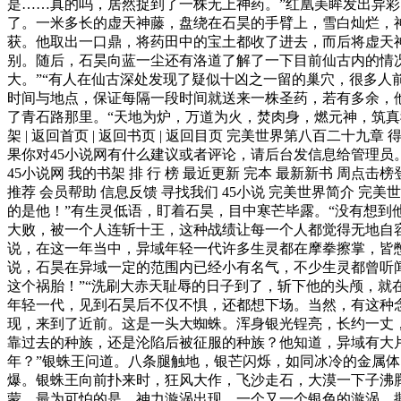
是……真的吗，居然捉到了一株无上神药。”红凰美眸发出异
了。一米多长的虚天神藤，盘绕在石昊的手臂上，雪白灿烂，
获。他取出一口鼎，将药田中的宝土都收了进去，而后将虚天
别。随后，石昊向蓝一尘还有洛道了解了一下目前仙古内的情
大。”“有人在仙古深处发现了疑似十凶之一留的巢穴，很多人
时间与地点，保证每隔一段时间就送来一株圣药，若有多余，
了青石路那里。“天地为炉，万道为火，焚肉身，燃元神，筑真我。
架 | 返回首页 | 返回书页 | 返回目页 完美世界第八百二十
果你对45小说网有什么建议或者评论，请后台发信息给管理员。完美
45小说网 我的书架 排 行 榜 最近更新 完本 最新新书 周点
推荐 会员帮助 信息反馈 寻找我们 45小说 完美世界简介 完
的是他！”有生灵低语，盯着石昊，目中寒芒毕露。“没有想到
大败，被一个人连斩十王，这种战绩让每一个人都觉得无地自
说，在这一年当中，异域年轻一代许多生灵都在摩拳擦掌，皆
说，石昊在异域一定的范围内已经小有名气，不少生灵都曾听
这个祸胎！”“洗刷大赤天耻辱的日子到了，斩下他的头颅，就
年轻一代，见到石昊后不仅不惧，还都想下场。当然，有这种
现，来到了近前。这是一头大蜘蛛。浑身银光锃亮，长约一丈
靠过去的种族，还是沦陷后被征服的种族？他知道，异域有大
年？”银蛛王问道。八条腿触地，银芒闪烁，如同冰冷的金属体
爆。银蛛王向前扑来时，狂风大作，飞沙走石，大漠一下子沸
蒙。最为可怕的是，神力漩涡出现，一个又一个银色的漩涡，