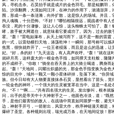
风，寻机击杀。石昊抬手就是成片的金色羽毛。那是鲲鹏羽，
陷。沙浪翻腾，大漠如同汪洋，在神力的作用下，汹涌澎湃，
围，形成一条一条涟漪，向外扩散，这是惊人的场域。并且，
拘人魂魄，十分恐怖。“不好！”哪怕相隔很远，观战者中有人
吞没，死的十分凄惨。这让人心惊，这头蜘蛛太可怕了。轰！
哮，敌手被大网遮住，就意味着它要成功了。因为，过去的敌
霍。“轰！”雷电如瀑布，从天上倾泻而下，这不是一般的雷
的一式，以雷劫横扫天地，涤荡乾坤！一瞬间，那号称可以炼
焦黑，很快就炸开了。一位王者殒落，而且是这么的迅速，让
妃。“好，杀的好！”九天这边，有人高声欢呼。“轰！”就在
就碎月亮，这样庞大的一根金色手指，如同撑天支柱般，隆隆
的不成样子。“你敢！”骑坐在吞天兽上的大骑士喝道，腾身
起。“轰！”天地间，闪耀出炽盛的光，那金色手指变换为金
惊的目光中，域外一颗又一颗小星体碎掉，坠落下来。“你异
族。但今日却有大人物要直接抹杀石昊，显然看出了苗头，觉
一轮金色的神环，一个强大的生灵被笼罩在当中。这是一名处
向。“不！”“啊……”共有四名强大的生灵。发出惨叫，根本
问，出手的是帝关中十大神射手之一，他面色冷淡，道：“既
手，是他们最害怕的敌人，在战场中简直如同噩梦一般，避无
边，神射手开弓，一箭射出，风雷大作，秩序神链漫天都是，
爆碎了圣堂。各种规则出现，瑞光成万条，在天地间绽放！那