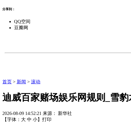
分享到：
QQ空间
豆瓣网
首页
>
新闻
>
滚动
迪威百家赌场娱乐网规则_雪豹
2026-08-09 14:52:21
来源： 新华社
【字体：
大
中
小
】
打印