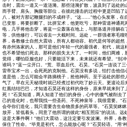
击时，震出一道又一道涟漪。那些涟漪扩散，波及到了远处的
而手臂、肩头、胸腹等部位，在彼此撞击的过程中更是凹陷了
八，被对方那记鞭腿扫的不成样子。“这……”他心头发寒，
已变形，将要折断了。比拼宝术，他更吃亏，那种雷道神通死
电，几乎将他击穿，将蓝一尘轰落在地上，与那洛道并排躺在
等，供他修行，可以省去一大截时间。远处，一群强者寒毛嗖
界，各教修士自然大震动，所有人都动容。初代是何等的超然
有赤州洛家的人，那可是他们年轻一代的最强者、初代，就这
也不希望他们死去。那样的损失太大了。一时间，他们两难，
觉得，哪怕臣服也好，只要能活下来，未来就还有希望。“别冲
谁吗？”蓝一尘开口。“荒、罪血后代、石昊。”石昊一连说了
雷帝宝术一出，会死死的克制他。石昊没有多说，怕打击他信
道是他，怎么可能会半路摘桃子，抢他神药。至于远处的那些
气了，早在元天秘境时就已经煮过初代吃了妙云天。更遑论后
红凰结结巴巴，才知道石昊还有这样的身份，原来早就来到了
死！”石昊知道，两人知道了他们的身份，心中的傲气被削去
己的造化时，也帮我找一些圣药、不死神泉等，我很需要。”
会夺你们造化，我只需要含生命物质多的药草等。”石昊笑眯
放开，皆低着头，同意了他所谓的彼此“相互照应”的说法。远
这是大事件啊！”他们大震动，这注定要引发波澜。外界，各
保住了性命。“毕竟是初代，怎么能放心呢？”石昊轻语。“用