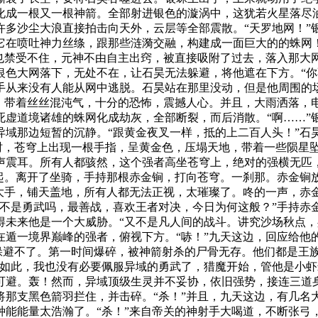
化成一根又一根神箭。全部射进银色的漩涡中，这犹若火星落尽
许多沙尘大浪直接拍击向天外，云层等全部震散。“天罗地网！”
它在喷吐神力丝绦，跟那些涟漪交融，构建成一面巨大的的蛛网
也禁受不住，元神不由自主出窍，被直接吸附了过去，落入那大网
银色大网落下，无处不在，让石昊无法躲避，将他遮在下方。“你
手从来没有人能从网中逃脱。石昊站在那里没动，但是他周围的
霆，带着丝丝混沌气，十分的恐怖，震撼人心。并且，大雨洒落，
死虚道境诸雄的蛛网化成劫灰，全部断裂，而后消散。“啊……”
异域那边短暂的沉静。“跟黄金夜叉一样，抵的上二百人头！”石
这时，苍穹上出现一根手指，呈黄金色，压塌天地，带着一些陨星
声震耳。所有人都骇然，这个强者高坐苍穹上，绝对的强横无匹
而起。离开了坐骑，手持那根赤金锏，打向苍穹。一刹那。赤金锏
色大手，铺天盖地，所有人都无法正视，太璀璨了。咚的一声，赤
域不是勇武吗，最善战，喜欢王者对决，今日为何这般？”手持赤
得未来他是一个大威胁。“又不是凡人间的战斗。讲究沙场秋点，
在遁一境界巅峰的强者，俯视下方。“哧！”九天这边，回应给他
就躲避不了。第一时间爆碎，被神箭射杀的尸骨无存。他们都是王
然如此，我也没有必要佩服异域的勇武了，猎魔开始，管他是小虾
可避。轰！然而，异域顶级生灵并不妥协，依旧强势，接连三道身
将那支黑色箭羽拦住，并击碎。“杀！”并且，九天这边，有几名
种能能量太浩瀚了。“杀！”来自帝关的神射手大喝道，不断张弓