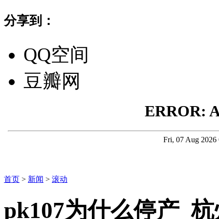
分享到：
QQ空间
豆瓣网
首页
>
新闻
>
滚动
pk107为什么停产_