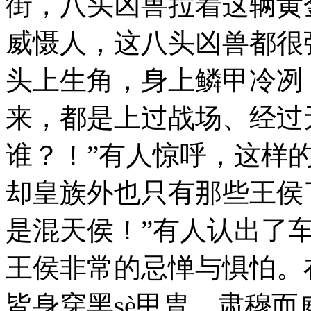
街，八头凶兽拉着这辆黄
威慑人，这八头凶兽都很
头上生角，身上鳞甲冷冽
来，都是上过战场、经过
谁？！”有人惊呼，这样的
却皇族外也只有那些王侯
是混天侯！”有人认出了车
王侯非常的忌惮与惧怕。在
皆身穿黑sè甲胄，肃穆