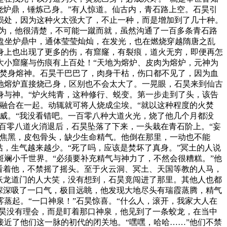
烧炉鼎，锤炼己身。”有人惊道。仙古内，青石路上空。石昊引
损处，因为这种火太强大了，不止一种，而是增加到了几十种。
因为，他很清楚，不可能一蹴而就，虽然沟通了一百多条青石路
他盘坐炉鼎中，通体莹莹灿灿，在发光，也在燃烧穿越隋唐之乱
身上也出现了更多的伤，有窟窿，有裂痕，道火无穷，即便再怎
大小窟窿与伤痕有上百处！“天地为熔炉、皮肉为熔炉，元神为
的焚身熔神。石昊干巴巴了，肉身干枯，伤口都不见了，因为血
地熔炉直接烧己身，区别也不会太大了。一晃眼，石昊来到仙古
身与神。“炉火纯青，这种修行、蜕变。第一步走到了头，该告
融合在一起。动辄就可将人烧成尘埃。“就以这种程度的火焚
威。“我没看错吧。一百零八种大道火光，烧了他几个月都没
百零八道火消退后，石昊坠落了下来，一头栽在青石阶上。“妄
体焦黑，皮包骨头，缺少生命精气。他倒在那里，一动也不能
，生气越来越少。“死了吗，应该是焚坏了真身。”冥土的人说
斓小千世界。“必须要补充精气与神力了，不然会很糟糕。”他
看着他，不禁摇了摇头。至于火云洞、冥土、天国等教的人马，
妖龙道门的人大笑，没有想到，石昊竟闯进了那里。其他人也都
深深吸了一口气，极目远眺，他发现大地尽头有瑞霞蒸腾，精气
蒸起。“一口神泉！”石昊惊喜。“什么人，滚开，我家大人在
石昊没有理会，而是盯着那口神泉，他见到了一条蛟龙，在当中
近了他们这一脉的初代的闭关地。“嘿嘿，哈哈……”他们不禁