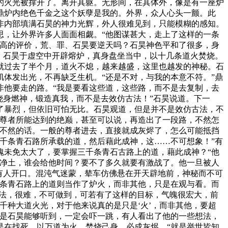
的火光被撑开了。离开其躯。无形间，在其体外，像是有一座炉
鼎炉内绝色千金之这个妖孽是我的。外界，众人心头一颤。此
非内部填满石昊的神力光辉，外人很难见到，只能模糊的感知。
思，让外界许多人面面相觑。“他图谋甚大，走上了这样的一条
么高的评价，荒、罪、石昊要逆天吗？石昊神色平和了很多，身
。石昊于虚空中开辟熔炉，真身盘坐当中，以十几条道火焚烧。
就过去了半个月，道火不熄，越来越盛，这里也越发的神秘。石
体发出光，不再缺乏生机。“还是不对，与我的本意不符。”鼎
非他要走的路。“我是要看这些道，这些路，而不是去复制，去
烧身燃神，锻造真我，而不是去效仿古法！”石昊说道。下一
了暴烈，但依旧可怕无比。石昊观道，但是并不是效仿古法，不
了尊者所能达到的绝巅，甚至可以说，再造出了一段路，不然怎
。不然的话。一般的尊者进去，直接就成灰烬了，怎么可能抵挡
千条青石路所承载的道，然后藉此成神，这……不可想象！”有
魄未免太大了，要掌握三千条青石古路上的道，藉此成神？“他
么净土，谁会给他时间？要不了多久就要有激战了。他一旦被人
有人开口。混沌气迷蒙，辇车仿佛悬在开天辟地前，神秘而不可
千条青石路上的道则当作了炉火，而非其他，只是在观与看。而
的法，很难，不可做到，可若有了这样的目标，气魄很宏大，前
千种大道火光，对于他来说真的是只是‘火’，而非其他，要超
若是石昊能够听到，一定会吓一跳，有人看出了他的一些想法，
是在找死，以万道为火，焚烧己身，必成灰烬。“就是举世皆知