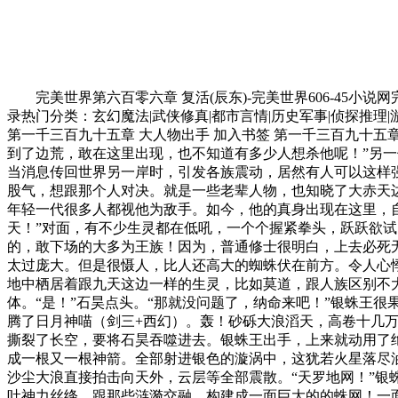
完美世界第六百零六章 复活(辰东)-完美世界606-45小说网
录热门分类：玄幻魔法|武侠修真|都市言情|历史军事|侦探推理|游
第一千三百九十五章 大人物出手 加入书签 第一千三百九十五
到了边荒，敢在这里出现，也不知道有多少人想杀他呢！”另
当消息传回世界另一岸时，引发各族震动，居然有人可以这样
股气，想跟那个人对决。就是一些老辈人物，也知晓了大赤天
年轻一代很多人都视他为敌手。如今，他的真身出现在这里，自
天！”对面，有不少生灵都在低吼，一个个握紧拳头，跃跃欲
的，敢下场的大多为王族！因为，普通修士很明白，上去必死
太过庞大。但是很慑人，比人还高大的蜘蛛伏在前方。令人心
地中栖居着跟九天这边一样的生灵，比如莫道，跟人族区别不
体。“是！”石昊点头。“那就没问题了，纳命来吧！”银蛛王
腾了日月神喵（剑三+西幻）。轰！砂砾大浪滔天，高卷十几
撕裂了长空，要将石昊吞噬进去。银蛛王出手，上来就动用了
成一根又一根神箭。全部射进银色的漩涡中，这犹若火星落尽
沙尘大浪直接拍击向天外，云层等全部震散。“天罗地网！”
吐神力丝绦，跟那些涟漪交融，构建成一面巨大的的蛛网！一