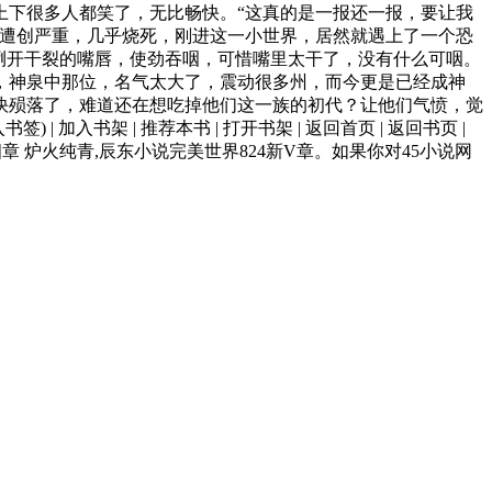
上下很多人都笑了，无比畅快。“这真的是一报还一报，要让我
体遭创严重，几乎烧死，刚进这一小世界，居然就遇上了一个恐
咧开干裂的嘴唇，使劲吞咽，可惜嘴里太干了，没有什么可咽。
，神泉中那位，名气太大了，震动很多州，而今更是已经成神
快殒落了，难道还在想吃掉他们这一族的初代？让他们气愤，觉
书架 | 推荐本书 | 打开书架 | 返回首页 | 返回书页 |
章 炉火纯青,辰东小说完美世界824新V章。如果你对45小说网