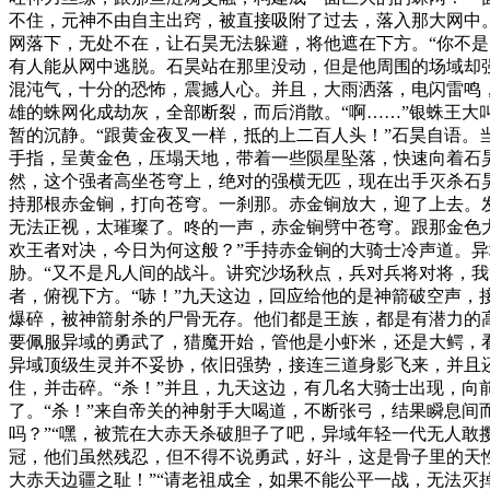
不住，元神不由自主出窍，被直接吸附了过去，落入那大网中
网落下，无处不在，让石昊无法躲避，将他遮在下方。“你不
有人能从网中逃脱。石昊站在那里没动，但是他周围的场域却
混沌气，十分的恐怖，震撼人心。并且，大雨洒落，电闪雷鸣
雄的蛛网化成劫灰，全部断裂，而后消散。“啊……”银蛛王
暂的沉静。“跟黄金夜叉一样，抵的上二百人头！”石昊自语。
手指，呈黄金色，压塌天地，带着一些陨星坠落，快速向着石
然，这个强者高坐苍穹上，绝对的强横无匹，现在出手灭杀石
持那根赤金锏，打向苍穹。一刹那。赤金锏放大，迎了上去。
无法正视，太璀璨了。咚的一声，赤金锏劈中苍穹。跟那金色
欢王者对决，今日为何这般？”手持赤金锏的大骑士冷声道。
胁。“又不是凡人间的战斗。讲究沙场秋点，兵对兵将对将，
者，俯视下方。“哧！”九天这边，回应给他的是神箭破空声，
爆碎，被神箭射杀的尸骨无存。他们都是王族，都是有潜力的
要佩服异域的勇武了，猎魔开始，管他是小虾米，还是大鳄，
异域顶级生灵并不妥协，依旧强势，接连三道身影飞来，并且
住，并击碎。“杀！”并且，九天这边，有几名大骑士出现，
了。“杀！”来自帝关的神射手大喝道，不断张弓，结果瞬息间
吗？”“嘿，被荒在大赤天杀破胆子了吧，异域年轻一代无人敢
冠，他们虽然残忍，但不得不说勇武，好斗，这是骨子里的天
大赤天边疆之耻！”“请老祖成全，如果不能公平一战，无法灭