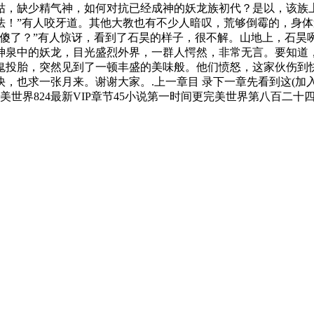
枯，缺少精气神，如何对抗已经成神的妖龙族初代？是以，该族
法！”有人咬牙道。其他大教也有不少人暗叹，荒够倒霉的，身
烧傻了？”有人惊讶，看到了石昊的样子，很不解。山地上，石昊
神泉中的妖龙，目光盛烈外界，一群人愕然，非常无言。要知道
鬼投胎，突然见到了一顿丰盛的美味般。他们愤怒，这家伙伤到
张月来。谢谢大家。.上一章目 录下一章先看到这(加入书签) | 加入
世界824最新VIP章节45小说第一时间更完美世界第八百二十四