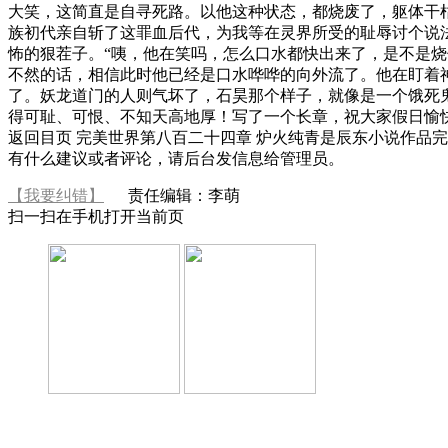
大笑，这简直是自寻死路。以他这种状态，都烧废了，躯体干
族初代亲自斩了这罪血后代，为我等在灵界所受的耻辱讨个说
怖的狠茬子。“咦，他在笑吗，怎么口水都快出来了，是不是
不然的话，相信此时他已经是口水哗哗的向外流了。他在盯着
了。妖龙道门的人则气坏了，石昊那个样子，就像是一个饿死
得可耻、可恨、不知天高地厚！写了一个长章，祝大家假日愉快，也求一
返回目页 完美世界第八百二十四章 炉火纯青是辰东小说作品完美
有什么建议或者评论，请后台发信息给管理员。
【我要纠错】
责任编辑：李萌
扫一扫在手机打开当前页