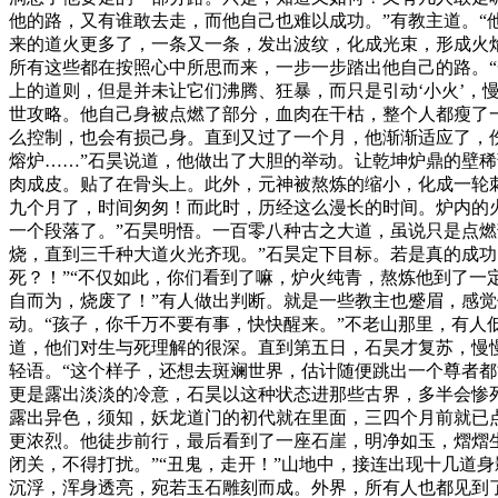
他的路，又有谁敢去走，而他自己也难以成功。”有教主道。“
来的道火更多了，一条又一条，发出波纹，化成光束，形成火
所有这些都在按照心中所思而来，一步一步踏出他自己的路。“
上的道则，但是并未让它们沸腾、狂暴，而只是引动‘小火’，
世攻略。他自己身被点燃了部分，血肉在干枯，整个人都瘦了
么控制，也会有损己身。直到又过了一个月，他渐渐适应了，
熔炉……”石昊说道，他做出了大胆的举动。让乾坤炉鼎的壁
肉成皮。贴了在骨头上。此外，元神被熬炼的缩小，化成一轮
九个月了，时间匆匆！而此时，历经这么漫长的时间。炉内的
一个段落了。”石昊明悟。一百零八种古之大道，虽说只是点
烧，直到三千种大道火光齐现。”石昊定下目标。若是真的成
死？！”“不仅如此，你们看到了嘛，炉火纯青，熬炼他到了一
自而为，烧废了！”有人做出判断。就是一些教主也蹙眉，感
动。“孩子，你千万不要有事，快快醒来。”不老山那里，有人
道，他们对生与死理解的很深。直到第五日，石昊才复苏，慢
轻语。“这个样子，还想去斑斓世界，估计随便跳出一个尊者
更是露出淡淡的冷意，石昊以这种状态进那些古界，多半会惨
露出异色，须知，妖龙道门的初代就在里面，三四个月前就已
更浓烈。他徒步前行，最后看到了一座石崖，明净如玉，熠熠生
闭关，不得打扰。”“丑鬼，走开！”山地中，接连出现十几道
沉浮，浑身透亮，宛若玉石雕刻而成。外界，所有人也都见到