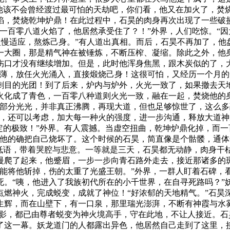
他该不会曾经渡过最可怕的天劫吧，你们看，他又在加火了，焚
焰，焚烧乾坤炉鼎！在此过程中，石昊的肉身再次出现了一些破
一百零八道火焰了，他居然承受住了？！”外界，人们吃惊。“
慢慢适应，熬炼己身。”有人道出真相。而后，石昊不再加了，
一大圈，那是精气神在被锤炼，不断压榨、凝缩。除此之外，他
伤口才没有继续增加。但是，此时他浑身焦黑，跟木炭似的了，
稀薄，放任火光涌入，直接煅烧己身！这很可怕，又经历一个月
刺目的光团！到了后来，炉内与炉外，火光一致了，如果撤去天
火化成了青色，一百零八种道则火光一致，融在一起，焚烧他的
燃部分光光，并非真正沸腾，再现大道，但也足够惊世了，这么多
功，还可以考虑，加大每一种火的强度，进一步沟通，释放大道神
定的极致！”外界。有人震撼。当虚空扭曲，乾坤炉鼎化掉，而一
觉他的确把自己烧坏了。这个时候的石昊，简直像是个骷髅，通
低语，带着哭腔与悲意。一等就是三天，石昊都无动静，肉身干枯
慢爬了起来，他蹙眉，一步一步向青石路外走去，接近那诸多的斑
都能将他斩掉，伤的太重了光盛王朝。”外界，一群人盯着石碑，
死。“咦，他进入了我族初代所在的小千世界，在自寻死路吗？”
点燃神火，完成蜕变，成就了神位！“好浓郁的天地精气。”石昊
辉，而在山壁下，有一口泉，那里瑞光澎湃，不断有神霞与水雾
身影，都已由尊者蜕变为神火境高手，守在此地，不让人接近。
了这一幕。妖龙道门的人都露出异色，他居然自己走到了这里，接