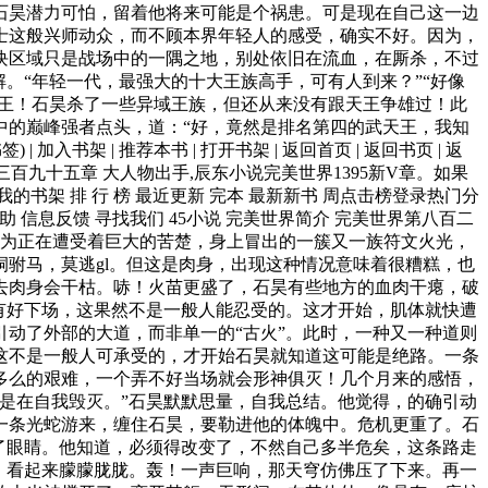
石昊潜力可怕，留着他将来可能是个祸患。可是现在自己这一边
士这般兴师动众，而不顾本界年轻人的感受，确实不好。因为，
块区域只是战场中的一隅之地，别处依旧在流血，在厮杀，不过
。“年轻一代，最强大的十大王族高手，可有人到来？”“好像
天王！石昊杀了一些异域王族，但还从来没有跟天王争雄过！此
中的巅峰强者点头，道：“好，竟然是排名第四的武天王，我知
架 | 推荐本书 | 打开书架 | 返回首页 | 返回书页 | 返
三百九十五章 大人物出手,辰东小说完美世界1395新V章。如果
的书架 排 行 榜 最近更新 完本 最新新书 周点击榜登录热门分
助 信息反馈 寻找我们 45小说 完美世界简介 完美世界第八百二
，因为正在遭受着巨大的苦楚，身上冒出的一簇又一族符文火光，
驸马，莫逃gl。但这是肉身，出现这种情况意味着很糟糕，也
去肉身会干枯。哧！火苗更盛了，石昊有些地方的血肉干瘪，破
有好下场，这果然不是一般人能忍受的。这才开始，肌体就快遭
动了外部的大道，而非单一的“古火”。此时，一种又一种道则
这不是一般人可承受的，才开始石昊就知道这可能是绝路。一条
多么的艰难，一个弄不好当场就会形神俱灭！几个月来的感悟，
是在自我毁灭。”石昊默默思量，自我总结。他觉得，的确引动
一条光蛇游来，缠住石昊，要勒进他的体魄中。危机更重了。石
了眼睛。他知道，必须得改变了，不然自己多半危矣，这条路走
，看起来朦朦胧胧。轰！一声巨响，那天穹仿佛压了下来。再一