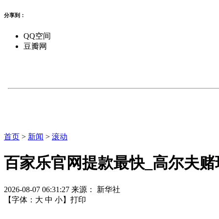
分享到：
QQ空间
豆瓣网
首页
>
新闻
>
滚动
百家乐官网提款最快_高尔夫赌
2026-08-07 06:31:27
来源： 新华社
【字体：
大
中
小
】
打印