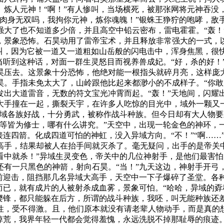
。炼人元神！“啊！”有人惨叫，当场横死，被那张网将元神吞没
是肉身无双吗，我拘你元神，炼你魂魄！”银蛛王狰狞的咆哮，敌
强大了也不知道多少倍，并且高空中铅云密布，雷电霍霍。“轰！
，景象恐怖。石昊动用了雷帝宝术，并且释放非常强大的一式，
大叫，因为它被一道又一道粗如山岳般的闪电击中，浑身焦黑，很
当听到这种话，对面一群生灵怒目而视养兽成妃。“好，杀的好！
昊压去。这景象十分恐怖，他绝对能一根指头就碎月亮，这样庞
昊。手指未免太大了，山岭跟他比起来都渺小的不成样子。“你敢
发出大道雷音，无数的符文宝光冲霄而起。“轰！”天地间，闪耀
大手撞在一起，撕裂天宇，在许多人吃惊的目光中，域外一颗又
异域各族好战，十分勇武，被称作战斗种族。但今日却有大人物
我等皆为修士，哪有什么讲究。”天空中，出现一轮金色的神环，
接连四箭。化成四道可怕的神虹，没入异域方向。“不！”“啊…
高手，结果却被人在抬手间就灭杀了。毫无疑问，出手的是帝关
看中就杀！”异域生灵变色，帝关中的几位神射手，是他们最害
还有一只黑色的神箭，射向石昊。“当！”九天这边，神射手开弓
向前迎击，阻挡那几名异域大高手，天空中一下子爆碎了圣堂。各
而已，就有成片的人被射杀成血雾，景象可怕。“哈哈，异域的
撄锋，都只能躲在后方，所谓的战斗种族，我呸，叫无能种族还
性，受不得激。且，他们原本就没有请老辈人物动手，而是真的
掉荒，我界年轻一代都会觉得羞愧，永远洗脱不掉那耻辱的痕迹