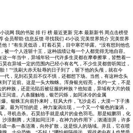
5小说网 我的书架 排 行 榜 最近更新 完本 最新新书 周点击榜登
 会员帮助 信息反馈 寻找我们 45小说 完美世界简介 完美世界
的是他！”有生灵低语，盯着石昊，目中寒芒毕露。“没有想到他也
败，被一个人连斩十王，这种战绩让每一个人都觉得无地自容。
在这一年当中，异域年轻一代许多生灵都在摩拳擦掌，皆憋着一
石昊在异域一定的范围内已经小有名气，不少生灵都曾听闻过，
胎！”“洗刷大赤天耻辱的日子到了，斩下他的头颅，就在今
轻一代，见到石昊后不仅不惧，还都想下场。当然，有这种念头
来到了近前。这是一头大蜘蛛。浑身银光锃亮，长约一丈，不是
去的种族，还是沦陷后被征服的种族？他知道，异域有大片的领
蛛王问道。八条腿触地，银芒闪烁，如同冰冷的金属
引爆。银蛛王向前扑来时，狂风大作，飞沙走石，大漠一下子沸
蒙蒙。最为可怕的是，神力漩涡出现，一个又一个银色的漩涡，
风，寻机击杀。石昊抬手就是成片的金色羽毛。那是鲲鹏羽，化
。沙浪翻腾，大漠如同汪洋，在神力的作用下，汹涌澎湃，许多
形成一条一条涟漪，向外扩散，这是惊人的场域。并且，它在喷
魄，十分恐怖。“不好！”哪怕相隔很远，观战者中有人也禁受