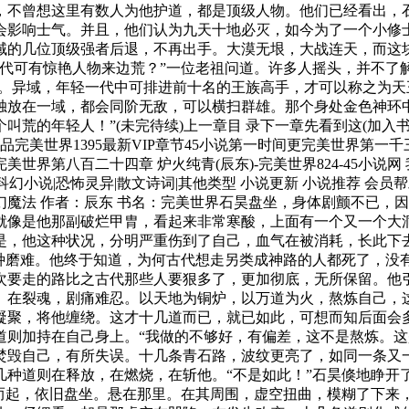
，不曾想这里有数人为他护道，都是顶级人物。他们已经看出，
会影响士气。并且，他们认为九天十地必灭，如今为了一个小修
域的几位顶级强者后退，不再出手。大漠无垠，大战连天，而这
代可有惊艳人物来边荒？”一位老祖问道。许多人摇头，并不了解
道。异域，年轻一代中可排进前十名的王族高手，才可以称之为
独放在一域，都会同阶无敌，可以横扫群雄。那个身处金色神环
人！”(未完待续)上一章目 录下一章先看到这(加入书签) | 加入书
完美世界1395最新VIP章节45小说第一时间更完美世界第一千
界第八百二十四章 炉火纯青(辰东)-完美世界824-45小说网 我
科幻小说|恐怖灵异|散文诗词|其他类型 小说更新 小说推荐 会员帮
玄幻魔法 作者：辰东 书名：完美世界石昊盘坐，身体剧颤不已
就像是他那副破烂甲胄，看起来非常寒酸，上面有一个又一个大洞
是，他这种状况，分明严重伤到了自己，血气在被消耗，长此下
这种磨难。他终于知道，为何古代想走另类成神路的人都死了，没
次要走的路比之古代那些人要狠多了，更加彻底，无所保留。他引
、在裂魂，剧痛难忍。以天地为铜炉，以万道为火，熬炼自己，
凝聚，将他缠绕。这才十几道而已，就已如此，可想而知后面会
道则加持在自己身上。“我做的不够好，有偏差，这不是熬炼。这
焚毁自己，有所失误。十几条青石路，波纹更亮了，如同一条又
几种道则在释放，在燃烧，在斩他。“不是如此！”石昊倏地睁开
地而起，依旧盘坐。悬在那里。在其周围，虚空扭曲，模糊了下来