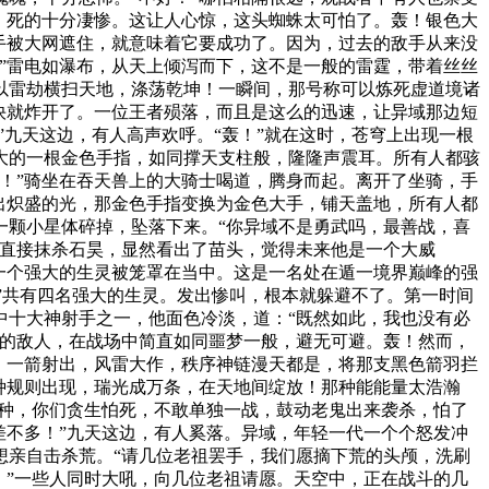
，死的十分凄惨。这让人心惊，这头蜘蛛太可怕了。轰！银色大
手被大网遮住，就意味着它要成功了。因为，过去的敌手从来没
”雷电如瀑布，从天上倾泻而下，这不是一般的雷霆，带着丝丝
以雷劫横扫天地，涤荡乾坤！一瞬间，那号称可以炼死虚道境诸
快就炸开了。一位王者殒落，而且是这么的迅速，让异域那边短
”九天这边，有人高声欢呼。“轰！”就在这时，苍穹上出现一根
大的一根金色手指，如同撑天支柱般，隆隆声震耳。所有人都骇
！”骑坐在吞天兽上的大骑士喝道，腾身而起。离开了坐骑，手
出炽盛的光，那金色手指变换为金色大手，铺天盖地，所有人都
一颗小星体碎掉，坠落下来。“你异域不是勇武吗，最善战，喜
要直接抹杀石昊，显然看出了苗头，觉得未来他是一个大威
一个强大的生灵被笼罩在当中。这是一名处在遁一境界巅峰的强
…”共有四名强大的生灵。发出惨叫，根本就躲避不了。第一时间
中十大神射手之一，他面色冷淡，道：“既然如此，我也没有必
怕的敌人，在战场中简直如同噩梦一般，避无可避。轰！然而，
，一箭射出，风雷大作，秩序神链漫天都是，将那支黑色箭羽拦
种规则出现，瑞光成万条，在天地间绽放！那种能能量太浩瀚
孬种，你们贪生怕死，不敢单独一战，鼓动老鬼出来袭杀，怕了
差不多！”九天这边，有人奚落。异域，年轻一代一个个怒发冲
想亲自击杀荒。“请几位老祖罢手，我们愿摘下荒的头颅，洗刷
。”一些人同时大吼，向几位老祖请愿。天空中，正在战斗的几