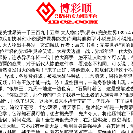
完美世界第一千三百九十五章 大人物出手(辰东)-完美世界1395-4
戏竞技|科幻小说|恐怖灵异|散文诗词|其他类型 小说更新 小说推荐
章 大人物出手类别：玄幻魔法 作者：辰东 书名：完美世界“真
一位年轻的异域生灵冷笑道。大赤天边疆一战，异域年轻一代大
强势，连杀异界年轻一代十位大高手，怎不让人吃惊？可以说，
边疆的战果，对于后代人惨败这件事，看法各不相同。可以说，
然引发很大的轰动！“来了正好，将他击杀，彻底解决掉这个祸
试。异域，各族皆好战，被视为战斗种族，非常勇武，哪怕是年
无疑，唯有王族才能一战。哧！虚空扭曲，一道身影快速出现，
悸。“银蛛王，九天十地这一边也有。”石昊盯着它，这是投靠过
大。“你就是荒，那个传闻中杀了我界十位王者的人族青年？”银
很果断，扑杀了过来。这块区域原本趋于宁静了，但现在一下子被
万丈。淹没了苍穹，尘沙滚滚，遮天蔽日。整片乾坤都是一片黄
绝学，它深知石昊可怕，想占据先手，先声夺人。将他压制在下
油锅，瞬间点燃。轰！金芒与银光炸开，在那里燃烧，虚空塌陷
银蛛王大吼。它不敢有丝毫大意，动用自身最强神通，在其周围，
面八卦网，铺天盖地，向着石昊那里笼罩而去，灭绝生机，拘人魂