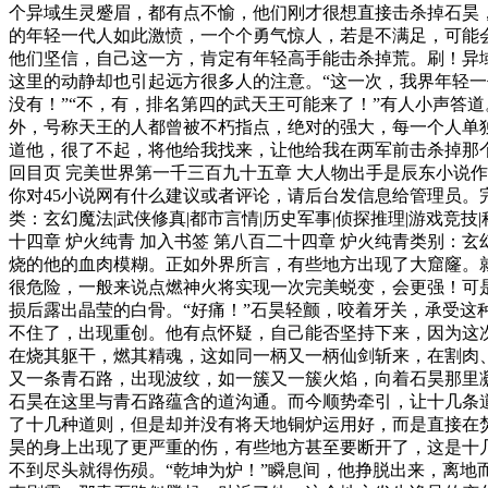
个异域生灵蹙眉，都有点不愉，他们刚才很想直接击杀掉石昊
的年轻一代人如此激愤，一个个勇气惊人，若是不满足，可能
他们坚信，自己这一方，肯定有年轻高手能击杀掉荒。刷！异
这里的动静却也引起远方很多人的注意。“这一次，我界年轻一
没有！”“不，有，排名第四的武天王可能来了！”有人小声答
外，号称天王的人都曾被不朽指点，绝对的强大，每一个人单
道他，很了不起，将他给我找来，让他给我在两军前击杀掉那个叫荒的年轻
回目页 完美世界第一千三百九十五章 大人物出手是辰东小说作品
你对45小说网有什么建议或者评论，请后台发信息给管理员。完美世
类：玄幻魔法|武侠修真|都市言情|历史军事|侦探推理|游戏竞技|
十四章 炉火纯青 加入书签 第八百二十四章 炉火纯青类别：
烧的他的血肉模糊。正如外界所言，有些地方出现了大窟窿。
很危险，一般来说点燃神火将实现一次完美蜕变，会更强！可
损后露出晶莹的白骨。“好痛！”石昊轻颤，咬着牙关，承受
不住了，出现重创。他有点怀疑，自己能否坚持下来，因为这
在烧其躯干，燃其精魂，这如同一柄又一柄仙剑斩来，在割肉
又一条青石路，出现波纹，如一簇又一簇火焰，向着石昊那里
石昊在这里与青石路蕴含的道沟通。而今顺势牵引，让十几条
了十几种道则，但是却并没有将天地铜炉运用好，而是直接在
昊的身上出现了更严重的伤，有些地方甚至要断开了，这是十
不到尽头就得伤殒。“乾坤为炉！”瞬息间，他挣脱出来，离