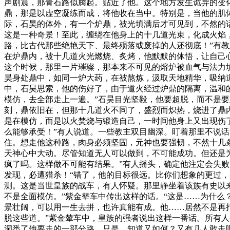
声剧震，那青石路似腾起。贴近了他。这个地方发生诡异的变
鼎，那是以虚空凝练而成，将他收在当中。特别是，当他的肌
际，石昊的体外，有一个炉鼎，被光填满后才可见到，不然的
这是一种奇景！至此，缠绕在他身上的十几道光束，化成火焰
路，比古代那些绝艳天下、最终殒落或废掉的人还彻底！”有
在炉鼎内，被十几道火光燃烧、炙烤，他默默的体悟，让自己
这个时候，那里一片璀璨，那本来不可见的熔炉被血气与法力
昊身处鼎中，如同一炉大药，在被熬炼，汲取天地精华，吸纳
中，石昊思索，他的伤好了，由于道火经过炉鼎的隔离，温和
模仿，去全部走上一遍。”石昊目光坚毅，他要超脱，而不是要
刻，鼎依旧在，但那十几道火不同了，盛烈而炽热，烧进了鼎
是在模仿，而是以火焚烧与锻造自己，一时间他身上又出现伤
么能够承受！”有人说道。一些教主双目幽深。盯着那里不说
住。想走他这种路，肉身必须坚固，元神也要强韧，不然十几
天神心中大动。尽管知道无人可以做到，不可能成功。但还是
疯了吗。这样做不可能有结果。”有人摇头，确定他注定会失
发现，必遭猎杀！“错了，他的目标很远。比你们想象的更过
测。这是当世皇族的战车，有人怀疑。那里静坐着该族有史以
不是全面模仿。”紫金辇车中传出这样的话。“这是……为什么
景壮阔，可以用一生去拼，也许真能有成。他……居然不是再打
脱这些道。”紫金辇车中，皇族的强者说出这样一番话。所有
洞悉了他要走的一部分路。只是，知道又如何？又有几人敢走