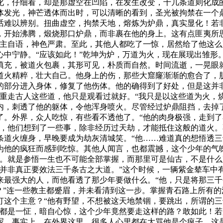
化，仔细看，却是那虚空在凹陷，在发生改变，十几条道则化成
体发光，神芒透体而出时，可以清晰的看到，圣光被拘禁在一个
话难以辨别。扭曲虚空，拘禁天地，熔炼为炉鼎，真实显化！若
，开始沸腾，煅烧那口炉鼎，而非裹在他的身上。这有点匪夷所
教主自语，神色严肃。至此，其他人都吃了一惊，居然给了他这
心中宁静。“应该如此！”乾坤为炉，万道为火，现在展现出雏形
填充，被道火包裹，其形可见，朴质而自然。时间流逝，一晃眼
道火精粹，壮大自己。他身上的伤，那些大窟窿渐渐的愈合了，肌
的部分进入身体，修复了他伤体。他的确得到了好处，但是这并
重走古人这些道，他只是观看过就好。“我只是以这些道为火，
内，刺透了他的躯体，令他浑身喷火。尽管经过炉鼎阻挡，去掉
了。外界，众人吃惊，有些看不透他了。“他的肉身极强，走到
话，他们想到了一些事，除非经历过天劫，才能抵住这般的道火
条道火缠身，早晚要成为劫灰清城笑。“他……难道真的想悟透三
为他的疯狂而感到吃惊。其他人闻言，也都震撼，这个少年的气
败。就是参悟一生也不可能全部掌握，而那里可是仙古，不是什
，并非真正要效法三千条古之大道。”这个时候，一辆紫金辇车中
来最强大的人，而他看透了那少年要做什么。“他，只是将那三
？”连一些教主都蹙眉，并未看清到这一步。掌握青石路上所有
这个主意？“他有野望，不想被这天地禁锢，要跳出，所谓的三
人都是一怔，暗自心惊，这个少年竟然要走这样的路？敢如此！
呢。事实上，在外界这里，很多人心里都在大骂他是个疯子，这