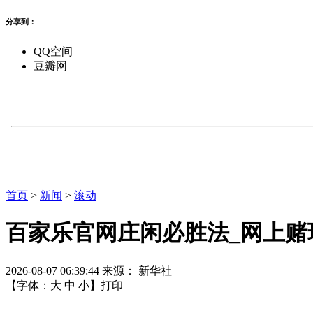
分享到：
QQ空间
豆瓣网
首页
>
新闻
>
滚动
百家乐官网庄闲必胜法_网上赌
2026-08-07 06:39:44
来源： 新华社
【字体：
大
中
小
】
打印