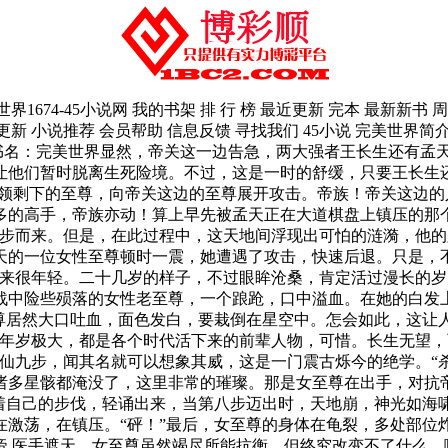
血，被打的横飞了起来，他惊吼：“啊……”咚！断弓砸落，孟天正霸气无双，直接轮动自己亲手毁掉的兵器，轰在了帝族强者的身上，对方躲避不过。砰的一声，血液绽放，帝族高手的身子直接就被击断为两截，大片血雨飞洒。孟天正，一只脚迈入仙道领域，在人道绝巅进行了突破！(未完待续。)上一章目 录下一章先看到这(加入书签) | 加入书架 | 推荐本书 | 打开书架 | 返回首页 | 返回书页 | 返回目页 完美世界第一千六百七十四章 打开枷锁的战神是辰东小说作品完美世界1674最新VIP章节45小说第一时间更完美世界第一千六百七十四章 打开枷锁的战神,辰东小说完美世界1674新V章。如果你对45小说网有什么建议或者评论，请后台发信息给管理员。完美世界第一千三百九十五章 大人物出手(辰东)-完美世界1395-45小说网 我的书架 排 行 榜 最近更新 完本 最新新书 周点击榜登录热门分类：玄幻魔法|武侠修真|都市言情|历史军事|侦探推理|游戏竞技|科幻小说|恐怖灵异|散文诗词|其他类型 小说更新 小说推荐 会员帮助 信息反馈 寻找我们 45小说 完美世界简介 完美世界第一千三百九十五章 大人物出手 加入书签 第一千三百九十五章 大人物出手类别：玄幻魔法 作者：辰东 书名：完美世界“真的是他！”有生灵低语，盯着石昊，目中寒芒毕露。“没有想到他也到了边荒，敢在这里出现，也不知道有多少人想杀他呢！”另一位年轻的异域生灵冷笑道。大赤天边疆一战，异域年轻一代大败，被一个人连斩十王，这种战绩让每一个人都觉得无地自容。当消息传回世界另一岸时，引发各族震动，居然有人可以这样强势，连杀异界年轻一代十位大高手，怎不让人吃惊？可以说，在这一年当中，异域年轻一代许多生灵都在摩拳擦掌，皆憋着一股气，想跟那个人对决。就是一些老辈人物，也知晓了大赤天边疆的战果，对于后代人惨败这件事，看法各不相同。可以说，石昊在异域一定的范围内已经小有名气，不少生灵都曾听闻过，年轻一代很多人都视他为敌手。如今，他的真身出现在这里，自然引发很大的轰动！“来了正好，将他击杀，彻底解决掉这个祸胎！”“洗刷大赤天耻辱的日子到了，斩下他的头颅，就在今天！”对面，有不少生灵都在低吼，一个个握紧拳头，跃跃欲试。异域，各族皆好战，被视为战斗种族，非常勇武，哪怕是年轻一代，见到石昊后不仅不惧，还都想下场。当然，有这种念头的，敢下场的大多为王族！因为，普通修士很明白，上去必死无疑，唯有王族才能一战。哧！虚空扭曲，一道身影快速出现，来到了近前。这是一头大蜘蛛。浑身银光锃亮，长约一丈，不是太过庞大。但是很慑人，比人还高大的蜘蛛伏在前方。令人心悸。“银蛛王，九天十地这一边也有。”石昊盯着它，这是投靠过去的种族，还是沦陷后被征服的种族？他知道，异域有大片的领地中栖居着跟九天这边一样的生灵，比如莫道，跟人族区别不大。“你就是荒，那个传闻中杀了我界十位王者的人族青年？”银蛛王问道。八条腿触地，银芒闪烁，如同冰冷的金属体。“是！”石昊点头。“那就没问题了，纳命来吧！”银蛛王很果断，扑杀了过来。这块区域原本趋于宁静了，但现在一下子被引爆。银蛛王向前扑来时，狂风大作，飞沙走石，大漠一下子沸腾了日月神喵（剑三+西幻）。轰！砂砾大浪滔天，高卷十几万丈。淹没了苍穹，尘沙滚滚，遮天蔽日。整片乾坤都是一片黄蒙蒙。最为可怕的是，神力漩涡出现，一个又一个银色的漩涡，撕裂了长空，要将石昊吞噬进去。银蛛王出手，上来就动用了绝学，它深知石昊可怕，想占据先手，先声夺人。将他压制在下风，寻机击杀。石昊抬手就是成片的金色羽毛。那是鲲鹏羽，化成一根又一根神箭。全部射进银色的漩涡中，这犹若火星落尽油锅，瞬间点燃。轰！金芒与银光炸开，在那里燃烧，虚空塌陷。沙浪翻腾，大漠如同汪洋，在神力的作用下，汹涌澎湃，许多沙尘大浪直接拍击向天外，云层等全部震散。“天罗地网！”银蛛王大吼。它不敢有丝毫大意，动用自身最强神通，在其周围，形成一条一条涟漪，向外扩散，这是惊人的场域。并且，它在喷吐神力丝绦，跟那些涟漪交融，构建成一面巨大的的蛛网！一面八卦网，铺天盖地，向着石昊那里笼罩而去，灭绝生机，拘人魂魄，十分恐怖。“不好！”哪怕相隔很远，观战者中有人也禁受不住，元神不由自主出窍，被直接吸附了过去，落入那大网中。炼人元神！“啊！”有人惨叫，当场横死，被那张网将元神吞没，死的十分凄惨。这让人心惊，这头蜘蛛太可怕了。轰！银色大网落下，无处不在，让石昊无法躲避，将他遮在下方。“你不是肉身无双吗，我拘你元神，炼你魂魄！”银蛛王狰狞的咆哮，敌手被大网遮住，就意味着它要成功了。因为，过去的敌手从来没有人能从网中逃脱。石昊站在那里没动，但是他周围的场域却强大了也不知道多少倍，并且高空中铅云密布，雷电霍霍。“轰！”雷电如瀑布，从天上倾泻而下，这不是一般的雷霆，带着丝丝混沌气，十分的恐怖，震撼人心。并且，大雨洒落，电闪雷鸣，景象恐怖。石昊动用了雷帝宝术，并且释放非常强大的一式，以雷劫横扫天地，涤荡乾坤！一瞬间，那号称可以炼死虚道境诸雄的蛛网化成劫灰，全部断裂，而后消散。“啊……”银蛛王大叫，因为它被一道又一道粗如山岳般的闪电击中，浑身焦黑，很快就炸开了。一位王者殒落，而且是这么的迅速，让异域那边短暂的沉静。“跟黄金夜叉一样，抵的上二百人头！”石昊自语。当听到这种话，对面一群生灵怒目而视养兽成妃。“好，杀的好！”九天这边，有人高声欢呼。“轰！”就在这时，苍穹上出现一根手指，呈黄金色，压塌天地，带着一些陨星坠落，快速向着石昊压去。这景象十分恐怖，他绝对能一根指头就碎月亮，这样庞大的一根金色手指，如同撑天支柱般，隆隆声震耳。所有人都骇然，这个强者高坐苍穹上，绝对的强横无匹，现在出手灭杀石昊。手指未免太大了，山岭跟他比起来都渺小的不成样子。“你敢！”骑坐在吞天兽上的大骑士喝道，腾身而起。离开了坐骑，手持那根赤金锏，打向苍穹。一刹那。赤金锏放大，迎了上去。发出大道雷音，无数的符文宝光冲霄而起。“轰！”天地间，闪耀出炽盛的光，那金色手指变换为金色大手，铺天盖地，所有人都无法正视，太璀璨了。咚的一声，赤金锏劈中苍穹。跟那金色大手撞在一起，撕裂天宇，在许多人吃惊的目光中，域外一颗又一颗小星体碎掉，坠落下来。“你异域不是勇武吗，最善战，喜欢王者对决，今日为何这般？”手持赤金锏的大骑士冷声道。异域各族好战，十分勇武，被称作战斗种族。但今日却有大人物要直接抹杀石昊，显然看出了苗头，觉得未来他是一个大威胁。“又不是凡人间的战斗。讲究沙场秋点，兵对兵将对将，我等皆为修士，哪有什么讲究。”天空中，出现一轮金色的神环，一个强大的生灵被笼罩在当中。这是一名处在遁一境界巅峰的强者，俯视下方。“哧！”九天这边，回应给他的是神箭破空声，接连四箭。化成四道可怕的神虹，没入异域方向。“不！”“啊……”共有四名强大的生灵。发出惨叫，根本就躲避不了。第一时间爆碎，被神箭射杀的尸骨无存。他们都是王族，都是有潜力的高手，结果却被人在抬手间就灭杀了。毫无疑问，出手的是帝关中十大神射手之一，他面色冷淡，道：“既然如此，我也没有必要佩服异域的勇武了，猎魔开始，管他是小虾米，还是大鳄，看中就杀！”异域生灵变色，帝关中的几位神射手，是他们最害怕的敌人，在战场中简直如同噩梦一般，避无可避。轰！然而，异域顶级生灵并不妥协，依旧强势，接连三道身影飞来，并且还有一只黑色的神箭，射向石昊。“当！”九天这边，神射手开弓，一箭射出，风雷大作，秩序神链漫天都是，将那支黑色箭羽拦住，并击碎。“杀！”并且，九天这边，有几名大骑士出现，向前迎击，阻挡那几名异域大高手，天空中一下子爆碎了圣堂。各种规则出现，瑞光成万条，在天地间绽放！那种能能量太浩瀚了。“杀！”来自帝关的神射手大喝道，不断张弓，结果瞬息间而已，就有成片的人被射杀成血雾，景象可怕。“哈哈，异域的孬种，你们贪生怕死，不敢单独一战，鼓动老鬼出来袭杀，怕了吗？”“嘿，被荒在大赤天杀破胆子了吧，异域年轻一代无人敢撄锋，都只能躲在后方，所谓的战斗种族，我呸，叫无能种族还差不多！”九天这边，有人奚落。异域，年轻一代一个个怒发冲冠，他们虽然残忍，但不得不说勇武，好斗，这是骨子里的天性，受不得激。且，他们原本就没有请老辈