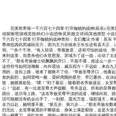
完美世界第一千六百七十四章 打开枷锁的战神(辰东)-完美世界1674-45小说网 我的书架 排 行 榜 最近更新 完本 最新新书 周点击榜登录热门分类：玄幻魔法|武侠修真|都市言情|历史军事|侦探推理|游戏竞技|科幻小说|恐怖灵异|散文诗词|其他类型 小说更新 小说推荐 会员帮助 信息反馈 寻找我们 45小说 完美世界简介 完美世界第一千六百七十四章 打开枷锁的战神 加入书签 第一千六百七十四章 打开枷锁的战神类别：玄幻魔法 作者：辰东 书名：完美世界显然，帝关这一边告急，两大强者王长生还有孟天正都被帝族针对，被对方率众封堵，要进行镇杀。九天其他至尊倒也因此而减轻压力，因为主力在镇杀王长生还有孟天正，让他们暂时脱离生死险境。不过，这是一时的舒缓，只要王长生还有孟天正战死，大局就定了，他们都要跟着覆灭。“太弱。”“杀个干净。”有人轻语，带着敌意，还有可怕的波动，带领剩下的至尊，向帝关这边的至尊展开攻击。帝族！帝关这边的人，心中咯噔一下，最糟糕的事情发生了，第三名帝族现身，来到这里，负责杀他们永世恩宠。异域为了这一战，出动了太多的高手，帝族亦动！算上早先被孟天正在大道棋盘上镇压的那个生灵，那就是四名帝族至尊！“这么弱，也想防住，一个也走不了。”那名帝族修士轻飘飘的开口，不急不缓，就这么一步一步而来。但是，在此过程中，这天地间浮现出可怕的涟漪，他的脚步落在星空中，仿佛踩在水中，波澜扩散，那是大道符号。这些符号如同涟漪般，向外震动，威压四方！不远处，来自九天的一位女性至尊顿时一震，她遭遇了攻击，快速后退。只是，不远处还有其他异域至尊，在围拢，在堵截，不让她逃遁。“没用的，送你上路，谁来了都救不了你。”帝族至尊开口，他看起来很年轻。二十几岁的样子，不过眼眸沧桑，肯定活过漫长的岁月了。与此同时。他脚下的涟漪更可怕了，向外扩散。波动越发的剧烈，如同雷鸣一般，震碎周围的星空。早已重伤，在决战中险些殒落的女性老至尊，一个踉跄，口中溢血。在她的白发上，有许多血珠子，有敌人的。也有自己伤口内的血液溅起所致，她摇摇欲坠。“噗！”到了最后，随着那名帝族逼近，女至尊居然大口吐血，面色发白，要栽倒在星空中。怎会如此，这让人心惊肉跳，帝族可怕到这一步了吗？“那是踏仙九步，小心！”远处，有一位老至尊大声提醒。帝关这边。所有的至尊都年岁极大，都是各个时代活下来的前辈人物，可惜。长生无望，而今都垂垂老矣，血气干枯，不再巅峰状态了。“没用的，九步踏出，送尔等上路。”这名帝族至尊平淡的说道，继续向前。踏仙九步，闻其名就可以想象其威，这是一门震古烁今的绝学。“杀！”女至尊大喝。她知道，情况很不妙。必须要拼命，不然的话可能都没有机会出手了。一刹那。霞光万道，瑞彩漫天，将诸多星骸都淹没了，这里非常的璀璨。那是女至尊在出手，对抗帝族强者。可惜，终究是晚了，她本就负重伤，现在面对帝族的全力以赴，她明显不敌。“第五步、第六步……”那名帝族在数着自己的步伐，轻诵出来，当第八步迈出时，天地崩，神光如海啸，将前方女至尊的宝术全部击散。并且，星空下涟漪扩散，剧烈无比，女至尊被震的不断咳血，身体上满是裂痕，这是大道在激荡，在镇压。“砰！”最后，女至尊的身体在龟裂，多处部位炸开，十分凄惨。“上路吧！”帝族强者说道，冷漠无比，手中出现一柄魔刀，赤红如血，嗡的一声轮动起来，向前砍去神医女帝,医手遮天。女至尊虽然竭尽所能抗衡，但终究改变不了什么，噗的一声，她的人头飞起，元神被绞杀了干净。这很震撼，威慑了所有人。“没剩下几人了，送你们全部上路！”帝族至尊这般说道，冷漠无情，逼视余下的人。“啊……”远处，传来长嚎声，孟天正被困阵中，在剧烈挣扎，要闯出来。此时，他的眼睛中带着血丝，因为亲眼目睹了九天这边一位又一位至尊殒落，都要被人杀干净了。都是熟悉的老朋友，不然也不会跟他一样，出现在这里，他们信念相同。就这么眼睁睁的看着他们战死，孟天正心中悲愤，如困在笼中的野兽般，他大吼着，带着悲意。“何时才能复苏，复活吧，曾经的战血！”孟天正低下头，看着手中那张大弓，在低语，在嘶吼，如同在诵一种古老的咒语，要释放出什么东西。可惜，他尝试了很多次，大弓赤红，沾染着血，但并没有发生奇异的事。“孟天正，你逃不走，很快就会被镇杀！”此时，针对孟天正的帝族率领其他高手一起发力，轰向法阵中，要将孟天正绝杀，彻底覆灭在此。“一生道果，孕育至今。”孟天正浑身发光，对抗众人的攻击，若非他修炼成不灭经的至强奥义，肯定早就殒落了。须知，现在可是帝族强者在率率一些至尊于阵外炼化他，这种景象不可想象！孟天正的体魄强到极致，才能忍受被炼化的痛苦，才能坚持下来，不被磨灭。他以手摩挲大弓，很轻，带着不舍，还有一阵惋惜，最后一声长啸，他竭尽所能，开始毁这张大弓。“这是怎么了？”所有人都大吃一惊，尤其是帝关这边的强者，更是震撼，充满不解，为他担忧、惊惧。孟天正在毁自己至尊兵器！这张弓来历太大了，在孟天正未成名时就跟随他，射杀天下强敌。只因，他在以身为种的道路上发生意外，自身半废，此弓亦半毁，而后从那一世开始就再也没有见到。如今再现世间，此弓威力无穷，不久前曾接连射杀至尊，所向披靡，应该是孟天正最珍爱的兵器才对，怎么要毁掉？“轰！”孟天正用尽全身力气，他折断了长弓，从当中竟淌出一滴又一滴血，落在他的身上，让他低吼，神色复杂，无比遗憾。大弓，为何滴血？便是异域的修士都吃惊，带着不解。“你的道果，你的成就，都在这张弓内，原来如此，当年身与弓皆毁，被你葬下，却孕育出了大道生机。”远处，王长生心惊，这般低语。弓内，有血肉，有鲜血，甚至有骨！所谓芥子纳须弥，对这个等阶的人来说不算什么这个皇帝我要了。这弓中另有乾坤！隐约间看到，弓中有一个人，很年轻，此时被撕开了，随着大弓被折断，他的成长被打断，浑身都在滴血。“曾经的孟天正，当年的路，一切都还在！”远处，有老至尊颤抖着说道，激动而有遗憾，神色复杂。“当年，都说他废掉了，注定要死去，结果他却重新崛起。原来他斩掉废体，将部分真灵随之一起葬入弓中，封在里面孕育。”“道果，若是自然孕育出，跟真身相合，成就不可想象！”一些人猜出了究竟。九天的一些老至尊，一个个神色非常复杂。他们知道，孟天正做出了最痛苦的决定，不等神胎自然出世，而是主动折断长弓，强行让他苏醒。一滴又一滴真血落下，没入他的躯体内，孟天正的气势在变强，一股恐怖的气息在星空中弥漫，在浩荡，在壮大！“他……曾想以这种办法成仙？”帝族的修士瞳孔收缩，感觉一阵心惊肉跳，哪怕他不知道过去在孟天正身上发生的事，但现在也看出了一些端倪。“快，一起上，杀了他！”帝族强者大吼，他不想出现意外。“轰！”可是，已经晚了，一股宏大的气息爆发，孟天正持着滴血的战弓，释放无以伦比的可怕波动，震碎大阵，一步就迈了出来。咚！他轮动手中的断弓，向前轰去。噗！就在这一瞬间，当即就一位至尊爆碎，直接被轰爆了，景象恐怖。孟天正为了提前变强，等若毁掉了自己的未来之路，让神胎道果提前出世，血精洒落，融入其躯。未来看不到了光明，这是一种让人遗憾与痛惜的结果。但是，现在他的实力的确激增了，像是打开了枷锁的战神一般，再无人能阻挡，血气滚滚，要挤爆了天地。若隐若无间，有成仙之光散发，照耀天宇！“一只脚迈进了仙道领域，他要成仙了？”帝族至尊震惊。而这一刻，孟天正到了，一步迈出，仿佛便是斗转星移，岁月变迁，空间拦不住，时光在飞舞。轰隆一声，孟天正一拳轰来，而人也到了近前，跟帝族强者碰碰撞在一起。噗！帝族强者大口咳