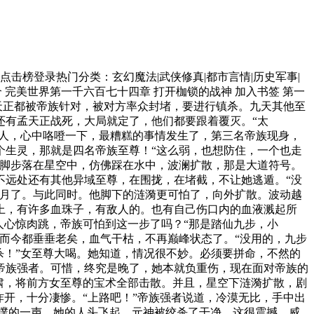
人物动手，而是真的想亲自击杀荒。“请几位老祖罢手，我们愿摘下荒的头颅，洗刷大赤天边疆之耻！”“请老祖成全，如果不能公平一战，无法灭掉荒，我界年轻一代都会觉得羞愧，永远洗脱不掉那耻辱的痕迹。”一些人同时大吼，向几位老祖请愿。天空中，正在战斗的几个异域生灵蹙眉，都有点不愉，他们刚才很想直接击杀掉石昊，不曾想这里有数人为他护道，都是顶级人物。他们已经看出，石昊潜力可怕，留着他将来可能是个祸患。可是现在自己这一边的年轻一代人如此激愤，一个个勇气惊人，若是不满足，可能会影响士气。并且，他们认为九天十地必灭，如今为了一个小修士这般兴师动众，而不顾本界年轻人的感受，确实不好。因为，他们坚信，自己这一方，肯定有年轻高手能击杀掉荒。刷！异域的几位顶级强者后退，不再出手。大漠无垠，大战连天，而这块区域只是战场中的一隅之地，别处依旧在流血，在厮杀，不过这里的动静却也引起远方很多人的注意。“这一次，我界年轻一代可有惊艳人物来边荒？”一位老祖问道。许多人摇头，并不了解。“年轻一代，最强大的十大王族高手，可有人到来？”“好像没有！”“不，有，排名第四的武天王可能来了！”有人小声答道。异域，年轻一代中可排进前十名的王族高手，才可以称之为天王！石昊杀了一些异域王族，但还从来没有跟天王争雄过！此外，号称天王的人都曾被不朽指点，绝对的强大，每一个人单独放在一域，都会同阶无敌，可以横扫群雄。那个身处金色神环中的巅峰强者点头，道：“好，竟然是排名第四的武天王，我知道他，很了不起，将他给我找来，让他给我在两军前击杀掉那个叫荒的年轻人！”(未完待续)上一章目 录下一章先看到这(加入书签) | 加入书架 | 推荐本书 | 打开书架 | 返回首页 | 返回书页 | 返回目页 完美世界第一千三百九十五章 大人物出手是辰东小说作品完美世界1395最新VIP章节45小说第一时间更完美世界第一千三百九十五章 大人物出手,辰东小说完美世界1395新V章。如果你对45小说网有什么建议或者评论，请后台发信息给管理员。完美世界第八百二十九章 得手(辰东)-完美世界829-45小说网 我的书架 排 行 榜 最近更新 完本 最新新书 周点击榜登录热门分类：玄幻魔法|武侠修真|都市言情|历史军事|侦探推理|游戏竞技|科幻小说|恐怖灵异|散文诗词|其他类型 小说更新 小说推荐 会员帮助 信息反馈 寻找我们 45小说 完美世界简介 完美世界第八百二十九章 得手 加入书签 第八百二十九章 得手类别：玄幻魔法 作者：辰东 书名：完美世界“哧！”一抹蓝光腾天，想要遁走。然而，石昊更快，先是一脚跺下，让银袍初代洛道大口咳血，难以动弹，而后他冲天而上去追击。刷！光芒一闪，鲲鹏极速再加上缩地成寸*，让他一跃而过，截断前路，挡住蓝一尘，冷漠的看着。“臣服，或者死亡。”他话语不高，但是听在众人耳中，却如惊雷一般，要让两名初代当仆从，这是何等的大气魄。下方，打神石发光，瞬息放大，如同一座大山般，镇压在银袍初代的身上，死死的将他压在了那里。天空中，蓝一尘面色阴沉，堂堂初代怎能臣服，可是他觉得，自己多半不是对手，这样力拼的话，可能会殒落。“轰！”石昊不给他时间考虑，直接出手，霸气无边，圣光滔滔，让虚空塌陷。不臣服就是死，他没有任何的迟疑，全力出手！蓝一尘变色，催动宝术，迎了上去，不可能坐以待毙，一片蓝色金属光飞出，化成一柄又一柄神剑，斩向石昊。他为精金化形而生，故此身体具有金属杀伐气，随意化形，能喷薄出无数的兵器。“当当……”然而，让蓝一尘变色的是，所有强大的金属神剑都被石昊的手掌截断了，火星四溅[快穿]拯救BOSS。蓝一尘后退，张口长啸，炽热的金属液体出现，他召唤山川间的金属，如火山喷发般，从地面冲起。这种景象很惊人，鲜红的浆液，化成各种兵器，伴着符文，铺天盖地。无穷无尽，如同一片汪洋滔天众人骇然，这等攻击手段果然可怕，这天地间的金属物质听从他的号令。都衍生出骨文，化作攻击武器，杀向敌手。这取之不尽，用之不竭，天地间到处都是他的神兵利刃，在这一过程中，金属无尽，杀气滔天。石昊讶然，仔细的看着，掌握某种元素后。居然有这样的手段，令他惊异。不过，他并不怕，每次出拳都是金属液体四溅，再炽热的浆液也无法灼烧其躯。令他看起来神武无比，如同战仙临世。“轰！”浪涛击天，赤红如血，如同大地下的岩浆爆发，从火山口冲向高空。事实上，这些都是金属液体，但当中内蕴强大的符文。化成江海，席卷天地，围剿石昊。而在此过程中，蓝一尘融入了金属液体中，躲了起来，在暗中出手。他觉得自己不敌，还可以逃走。看到两人厮杀，众人神驰目眩。“只有这些本领了吗？”石昊说道，在他的身上，开始出现电芒。噼啪作响，而后万丈雷电从天而降。一瞬间，如同银河坠九天，各种电弧飞舞，没入金属液体中，让这里暴动！雷电在金属中爆发，盛烈无比。蓝一尘闷哼，当场被击飞了出来，他脸色难看，这种霸道无双的雷道宝术死死的克制了他，完全针对他的精金属性。天地间宁静了，他没有再驾驭金属，而是直接冲向石昊，近身搏杀。他虽然知道，多半不敌，但是不可能束手就擒，而是动用了自己最强大的本领，以金属之体近战。“当！”这天地间像是在打铁，又如神雷轰顶，震耳欲聋，声音太大了。两人的拳头撞在一起，石昊的的掌指无恙，宝辉闪动，妖异惊人。蓝一尘剧震，满脸不可思议之色，这个少年的肉身得多么的强横？让他那金属化成的神体都变形了，剧痛无比。“杀！”他怒啸，同石昊大战，不相信对方的肉身比他这个金属人还厉害。“当、当……”一声又一声金属音，穿金裂石，震的人耳膜都要撕裂了，可怕而惊人，两人在高空交击时，震出一道又一道涟漪。那些涟漪扩散，波及到了远处的山峰，直接将一些山头削落，而后爆碎。可以想象他们的力量有多么的巨大！众人傻眼，震撼莫名。蓝一尘的掌指完全变形了，而手臂、肩头、胸腹等部位，在彼此撞击的过程中更是凹陷了进去，不成样子怦然心动。“砰！”当两人的腿撞向一起时，蓝一尘彻底放弃了这种攻伐，因为整条右腿原本笔直，可现在歪七扭八，被对方那记鞭腿扫的不成样子。“这……”他心头发寒，在自己最擅长的领域都不敌，败的很彻底。他相信如果换做一个血肉之躯的生灵的话，早已爆碎，成为血与骨，而他是金属之体也已变形，将要折断了。比拼宝术，他更吃亏，那种雷道神通死死的克制了他。他一声长叹，自身足以抗衡初代，比之洛道只强不弱，可在这个少年面前却无任何优势。“砰！”一道粗大的雷电，几乎将他击穿，将蓝一尘轰落在地上，与那洛道并排躺在了一起。“最后问一遍，臣服，或死亡，选好了吗？”石昊低头俯视。他觉得，这两人实力很强，若是在他闭关时帮忙去寻找圣药等，供他修行，可以省去一大截时间。远处，一群强者寒毛嗖嗖的，一个个全都倒退，这个人太凶残了，那可是两名初代，任何一人都足以横扫一片天地，结果那个人却要收他们为仆人。外界，各教修士自然大震动，所有人都动容。初代是何等的超然，，可眼下却被石昊轻易击败，根本不是对手，将沦为为其仆从！“好凶残！”人们不得不叹。当然，最为难的肯定是蓝金岭，还有赤州洛家的人，那可是他们年轻一代的最强者、初代，就这样被擒。臣服，还是死亡？外界，这两家人脸色难看，心都提到了嗓子眼。他们自然不希望族内的最强传人被石昊收为仆从，但也不希望他们死去。那样的损失太大了。一时间，他们两难，脸色要多难看有多难看。“这个杀星！”两族人真的怕了，只要石昊一拳轰出。那么他们族内的最杰弟子就完了。此时，他们忽然觉得，哪怕臣服也好，只要能活下来，未来就还有希望。“别冲动，忍住啊，千万要活着。”一些人害怕了，不禁自语出声，结果引发其他教修士侧目。仙古，小千世界内。“可以告诉我你是谁吗？”蓝一尘开口。“荒、罪血后代、石昊。”石昊一连说了三个身份。蓝一尘身体剧震。吃惊的看着他，喃喃道：“我就知道，踢到铁板了。”不说其他，但是荒的身份，就足以让他长叹。雷帝宝术一出，会