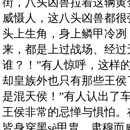
街，八头凶兽拉着这辆黄
威慑人，这八头凶兽都很
头上生角，身上鳞甲冷冽
来，都是上过战场、经过
谁？！”有人惊呼，这样的
却皇族外也只有那些王侯
是混天侯！”有人认出了车
王侯非常的忌惮与惧怕。在
皆身穿黑sè甲胄，肃穆