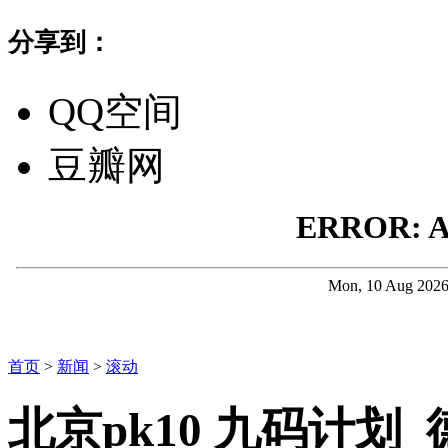
分享到：
QQ空间
豆瓣网
首页
>
新闻
>
滚动
北京pk10 九码计划_