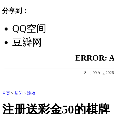
分享到：
QQ空间
豆瓣网
首页
>
新闻
>
滚动
注册送彩金50的棋牌