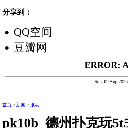
分享到：
QQ空间
豆瓣网
首页
>
新闻
>
滚动
pk10b_德州扑克玩5t5t