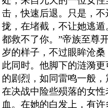
处，来自九天的一位女性
击，快速后退。只是，不
拢，在堵截，不让她逃遁
都救不了你。”帝族至尊
岁的样子，不过眼眸沧桑
此同时。他脚下的涟漪更
的剧烈，如同雷鸣一般，
在决战中险些殒落的女性
血。在她的白发上，有许