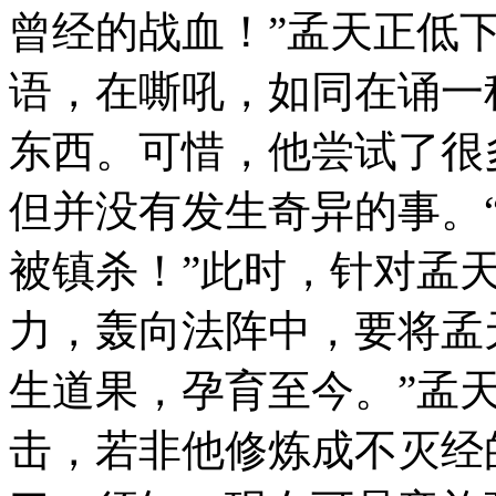
曾经的战血！”孟天正低
语，在嘶吼，如同在诵一
东西。可惜，他尝试了很
但并没有发生奇异的事。
被镇杀！”此时，针对孟
力，轰向法阵中，要将孟
生道果，孕育至今。”孟
击，若非他修炼成不灭经