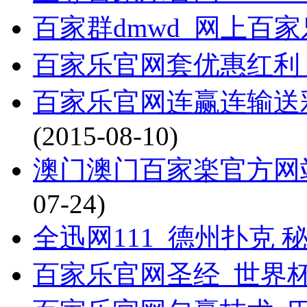
百家群dmwd_网上百
百家乐官网套优惠红利_
百家乐官网连赢连输送
(2015-08-10)
澳门澳门百家楽官方网
07-24)
全迅网111_德州扑克 
百家乐官网圣经_世界