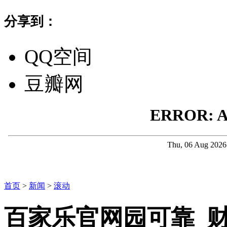
分享到：
QQ空间
豆瓣网
首页
>
新闻
>
滚动
百家乐官网园可靠_