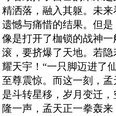
精洒落，融入其躯。未来
遗憾与痛惜的结果。但是
像是打开了枷锁的战神一
滚，要挤爆了天地。若隐
耀天宇！“一只脚迈进了
至尊震惊。而这一刻，孟
是斗转星移，岁月变迁，
隆一声，孟天正一拳轰来